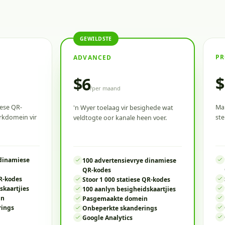
GEWILDSTE
PR
ADVANCED
$
$6
/
per maand
ese QR-
Mak
'n Wyer toelaag vir besighede wat
rkdomein vir
ste
veldtogte oor kanale heen voer.
 dinamiese
100 advertensievrye dinamiese
QR-kodes
QR-kodes
Stoor 1 000 statiese QR-kodes
skaartjies
100 aanlyn besigheidskaartjies
in
Pasgemaakte domein
rings
Onbeperkte skanderings
Google Analytics