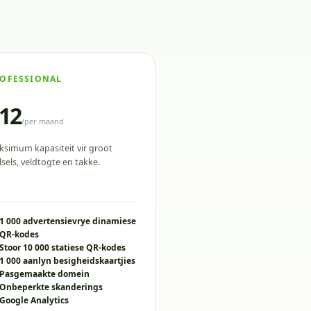
OFESSIONAL
12
/
per maand
simum kapasiteit vir groot
lsels, veldtogte en takke.
1 000 advertensievrye dinamiese
QR-kodes
Stoor 10 000 statiese QR-kodes
1 000 aanlyn besigheidskaartjies
Pasgemaakte domein
Onbeperkte skanderings
Google Analytics