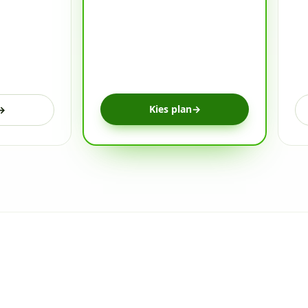
Kies plan
→
→