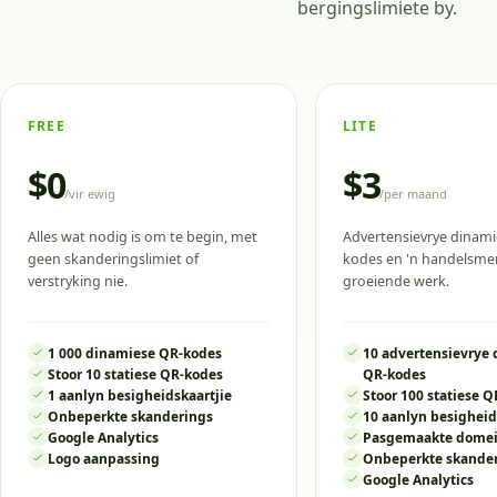
bergingslimiete by.
FREE
LITE
$0
$3
/
vir ewig
/
per maand
Alles wat nodig is om te begin, met
Advertensievrye dinami
geen skanderingslimiet of
kodes en 'n handelsme
verstryking nie.
groeiende werk.
1 000 dinamiese QR-kodes
10 advertensievrye
Stoor 10 statiese QR-kodes
QR-kodes
1 aanlyn besigheidskaartjie
Stoor 100 statiese 
Onbeperkte skanderings
10 aanlyn besigheid
Google Analytics
Pasgemaakte dome
Logo aanpassing
Onbeperkte skande
Google Analytics