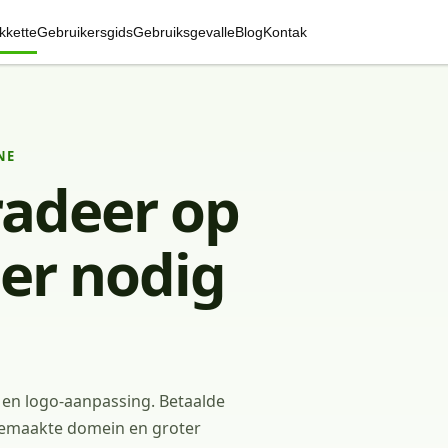
kkette
Gebruikersgids
Gebruiksgevalle
Blog
Kontak
NE
radeer op
er nodig
 en logo-aanpassing. Betaalde
gemaakte domein en groter