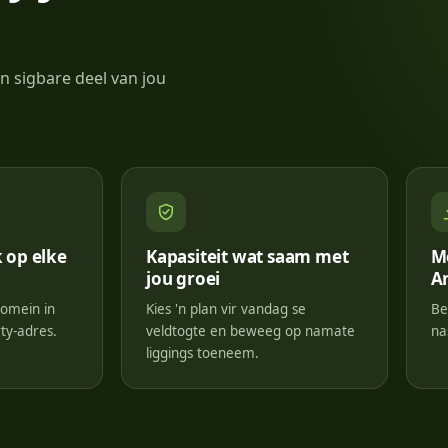
n sigbare deel van jou
 op elke
Kapasiteit wat saam met
M
jou groei
An
domein in
Kies 'n plan vir vandag se
Be
ty-adres.
veldtogte en beweeg op namate
na
liggings toeneem.