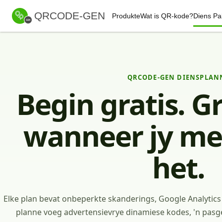
QRCODE-GEN
Produkte
Wat is QR-kode?
Diens Pa
QRCODE-GEN DIENSPLAN
Begin gratis. G
wanneer jy me
het.
Elke plan bevat onbeperkte skanderings, Google Analytics
planne voeg advertensievrye dinamiese kodes, 'n pas