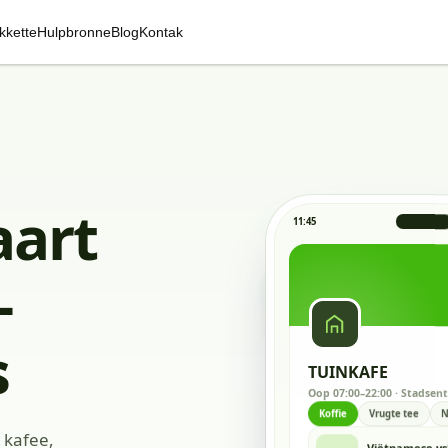
kkette
Hulpbronne
Blog
Kontak
aart
11:45
-
TUINK
s
TUINKAFE
Oop 07:00–22:00 · Stadsen
Koffie
Vrugte tee
N
 kafee,
Viëtnamese ys