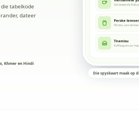
die tabelkode
erander, dateer
Perske lemoen
Skandeer om die sp
menu.nineqr.com
Tiramisu
es, Khmer en Hindi
Die spyskaart maak op di