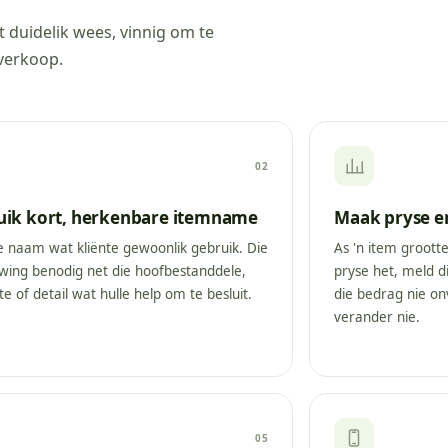
t duidelik wees, vinnig om te
verkoop.
02
uik kort, herkenbare itemname
Maak pryse en
ie naam wat kliënte gewoonlik gebruik. Die
As 'n item groott
wing benodig net die hoofbestanddele,
pryse het, meld d
e of detail wat hulle help om te besluit.
die bedrag nie o
verander nie.
05