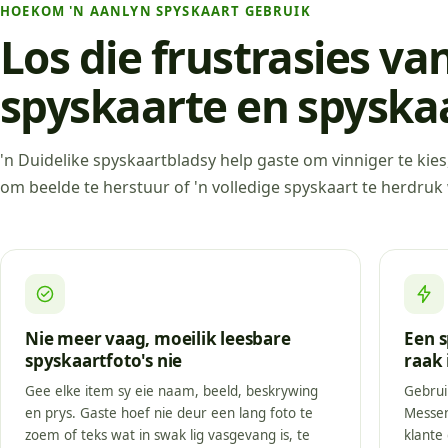
HOEKOM 'N AANLYN SPYSKAART GEBRUIK
Los die frustrasies v
spyskaarte en spyskaa
'n Duidelike spyskaartbladsy help gaste om vinniger te kies
om beelde te herstuur of 'n volledige spyskaart te herdruk
Nie meer vaag, moeilik leesbare
Een s
spyskaartfoto's nie
raak 
Gee elke item sy eie naam, beeld, beskrywing
Gebrui
en prys. Gaste hoef nie deur een lang foto te
Messen
zoem of teks wat in swak lig vasgevang is, te
klante