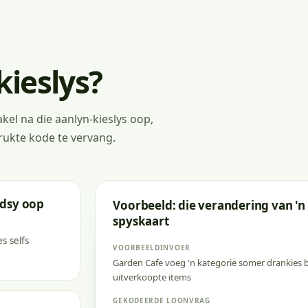
ieslys?
kel na die aanlyn-kieslys oop,
rukte kode te vervang.
adsy oop
Voorbeeld: die verandering van 'n 
spyskaart
s selfs
VOORBEELDINVOER
Garden Cafe voeg 'n kategorie somer drankies b
uitverkoopte items
GEKODEERDE LOONVRAG