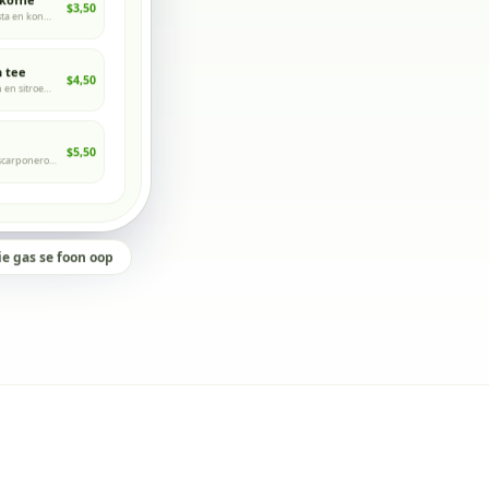
$3,50
Geroosterde Robusta en kondensmelk
 tee
$4,50
Perske, vars lemoen en sitroengras
yskaart te sien
/tuin-kafee
$5,50
Koffiespons en mascarponeroom
e gas se foon oop