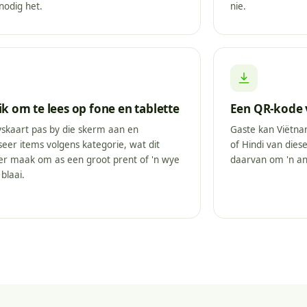
nodig het.
nie.
k om te lees op fone en tablette
Een QR-kode v
yskaart pas by die skerm aan en
Gaste kan Viëtna
seer items volgens kategorie, wat dit
of Hindi van diese
er maak om as een groot prent of 'n wye
daarvan om 'n an
blaai.