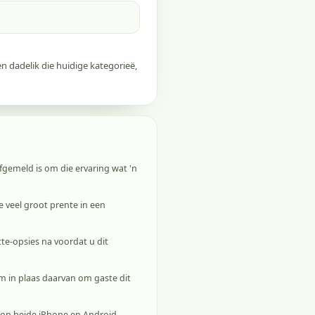
n dadelik die huidige kategorieë,
afgemeld is om die ervaring wat 'n
 veel groot prente in een
te-opsies na voordat u dit
em in plaas daarvan om gaste dit
g op beide iPhone en Android.