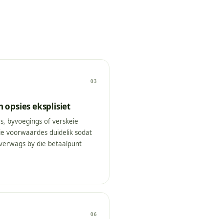
03
 opsies eksplisiet
es, byvoegings of verskeie
ie voorwaardes duidelik sodat
nverwags by die betaalpunt
06