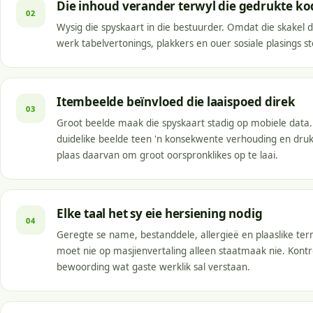
Die inhoud verander terwyl die gedrukte ko
02
Wysig die spyskaart in die bestuurder. Omdat die skakel di
werk tabelvertonings, plakkers en ouer sosiale plasings s
Itembeelde beïnvloed die laaispoed direk
03
Groot beelde maak die spyskaart stadig op mobiele data.
duidelike beelde teen 'n konsekwente verhouding en druk
plaas daarvan om groot oorspronklikes op te laai.
Elke taal het sy eie hersiening nodig
04
Geregte se name, bestanddele, allergieë en plaaslike ter
moet nie op masjienvertaling alleen staatmaak nie. Kontr
bewoording wat gaste werklik sal verstaan.