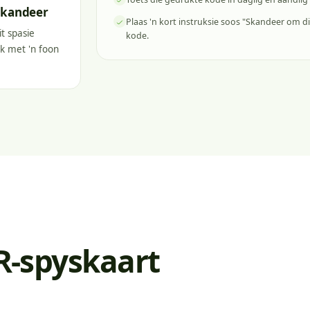
skandeer
Plaas 'n kort instruksie soos "Skandeer om di
t spasie
kode.
ik met 'n foon
QR-spyskaart