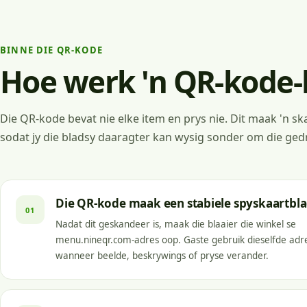
BINNE DIE QR-KODE
Hoe werk 'n QR-kode-k
Die QR-kode bevat nie elke item en prys nie. Dit maak 'n ska
sodat jy die bladsy daaragter kan wysig sonder om die ged
Die QR-kode maak een stabiele spyskaartbl
01
Nadat dit geskandeer is, maak die blaaier die winkel se
menu.nineqr.com-adres oop. Gaste gebruik dieselfde adre
wanneer beelde, beskrywings of pryse verander.