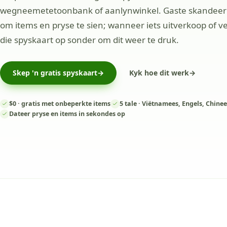
wegneemetetoonbank of aanlynwinkel. Gaste skandeer 
om items en pryse te sien; wanneer iets uitverkoop of v
die spyskaart op sonder om dit weer te druk.
Skep 'n gratis spyskaart
→
Kyk hoe dit werk
→
$0 · gratis met onbeperkte items
5 tale · Viëtnamees, Engels, Chine
Dateer pryse en items in sekondes op