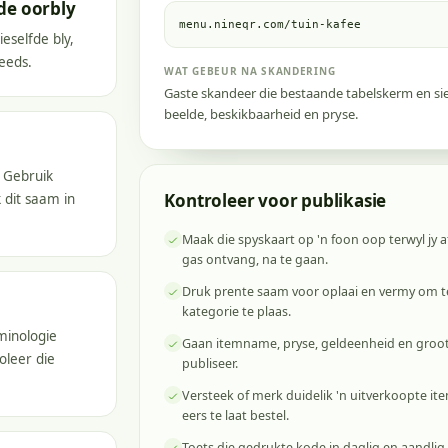
de oorbly
menu.nineqr.com/tuin-kafee
eselfde bly,
teeds.
WAT GEBEUR NA SKANDERING
Gaste skandeer die bestaande tabelskerm en sie
beelde, beskikbaarheid en pryse.
 Gebruik
Kontroleer voor publikasie
 dit saam in
Maak die spyskaart op 'n foon oop terwyl jy 
gas ontvang, na te gaan.
Druk prente saam voor oplaai en vermy om te
kategorie te plaas.
minologie
Gaan itemname, pryse, geldeenheid en groot
oleer die
publiseer.
Versteek of merk duidelik 'n uitverkoopte it
eers te laat bestel.
Toets die gedrukte kode in daglig en aandli