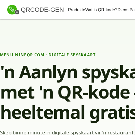
QRCODE-GEN
Produkte
Wat is QR-kode?
Diens Pa
MENU.NINEQR.COM · DIGITALE SPYSKAART
'n Aanlyn spysk
met 'n QR-kode 
heeltemal grati
Skep binne minute 'n digitale spyskaart vir 'n restaurant,