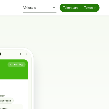
Teken aan
|
Teken in
VI · EN · 中文
AFE
trum
ageregte
koffie