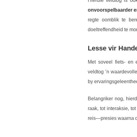
Hierdie veldtog is o
onvoorspelbaarder e
regte oomblik te ber
doeltreffendheid te mo
Lesse vir Hand
Met soveel fiets- en
veldtog ’n waardevoll
by ervaringsgeleenthe
Belangriker nog, hier
raak, tot interaksie, t
reis—presies waarna d