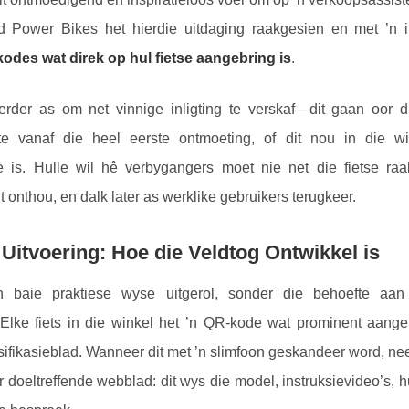
d Power Bikes het hierdie uitdaging raakgesien en met ’n 
odes wat direk op hul fietse aangebring is
.
erder as om net vinnige inligting te verskaf—dit gaan oor 
nte vanaf die heel eerste ontmoeting, of dit nou in die wi
de is. Hulle wil hê verbygangers moet nie net die fietse raa
 onthou, en dalk later as werklike gebruikers terugkeer.
Uitvoering: Hoe die Veldtog Ontwikkel is
 baie praktiese wyse uitgerol, sonder die behoefte aan 
 Elke fiets in die winkel het ’n QR-kode wat prominent aange
esifikasieblad. Wanneer dit met ’n slimfoon geskandeer word, n
doeltreffende webblad: dit wys die model, instruksievideo’s, 