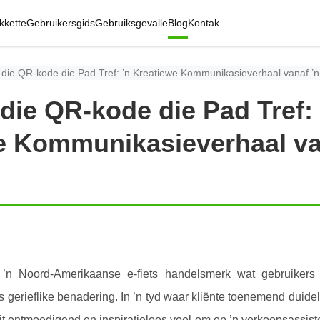
kkette
Gebruikersgids
Gebruiksgevalle
Blog
Kontak
die QR-kode die Pad Tref: ’n Kreatiewe Kommunikasieverhaal vanaf ’n
ie QR-kode die Pad Tref: 
e Kommunikasieverhaal va
’n Noord-Amerikaanse e-fiets handelsmerk wat gebruikers 
s gerieflike benadering. In ’n tyd waar kliënte toenemend duidel
dit ontmoedigend en inspiratieloos voel om op ’n verkoopsassist