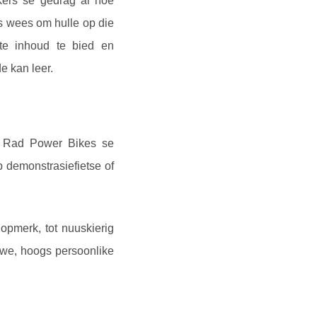
kers se gedrag al hoe
s wees om hulle op die
nte inhoud te bied en
e kan leer.
ed Rad Power Bikes se
 demonstrasiefietse of
opmerk, tot nuuskierig
tiewe, hoogs persoonlike