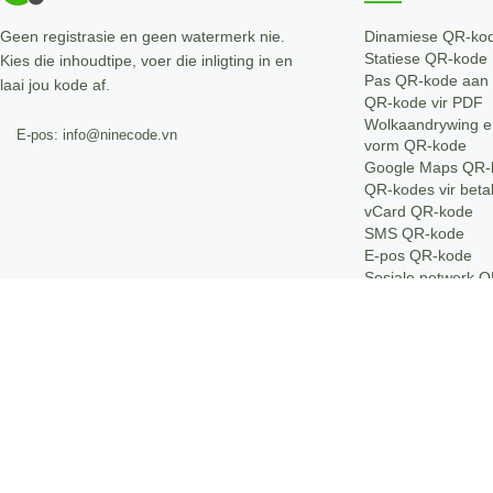
Geen registrasie en geen watermerk nie.
Dinamiese QR-ko
Statiese QR-kode
Kies die inhoudtipe, voer die inligting in en
Pas QR-kode aan
laai jou kode af.
QR-kode vir PDF
Wolkaandrywing e
E-pos: info@ninecode.vn
vorm QR-kode
Google Maps QR-
QR-kodes vir beta
vCard QR-kode
SMS QR-kode
E-pos QR-kode
Sosiale netwerk Q
kode
WiFi QR-kode
Telefoon QR-kode
SMS QR-kode
Short Link
Negetjek
Ninecard
Nine Menu