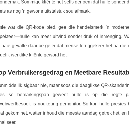
 ongemak. Sommige kliënte het selfs genoem dat hulle sonder
iets as nog ’n gewone uitstalstuk sou afmaak.
mie wat die QR-kode bied, gee die handelsmerk ’n moderne,
pekteer—hulle kan meer uitvind sonder druk of inmenging. Wa
n baie gevalle daartoe gelei dat mense teruggekeer het na die ve
delik werklike kliënte geword het.
op Verbruikersgedrag en Meetbare Resultat
 onmiddellik sigbaar nie, maar soos die daaglikse QR-skanderi
s se bemarkingspan geweet hulle is op die regte pa
 webwerfbesoek is noukeurig gemonitor. Só kon hulle presies 
 af gekom het, watter inhoud die meeste aandag getrek het, en
maliseer.