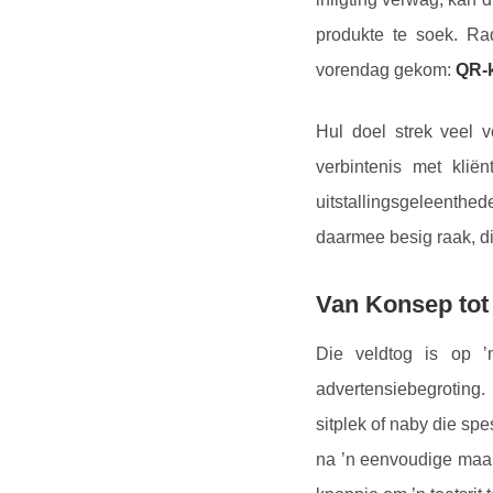
produkte te soek. Ra
vorendag gekom:
QR-k
Hul doel strek veel v
verbintenis met klië
uitstallingsgeleenthe
daarmee besig raak, dit
Van Konsep tot 
Die veldtog is op ’n
advertensiebegroting.
sitplek of naby die sp
na ’n eenvoudige maar 