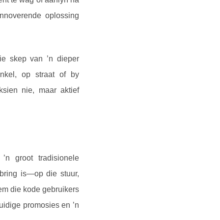
innoverende oplossing
die skep van ’n dieper
nkel, op straat of by
ksien nie, maar aktief
’n groot tradisionele
bring is—op die stuur,
eem die kode gebruikers
huidige promosies en ’n