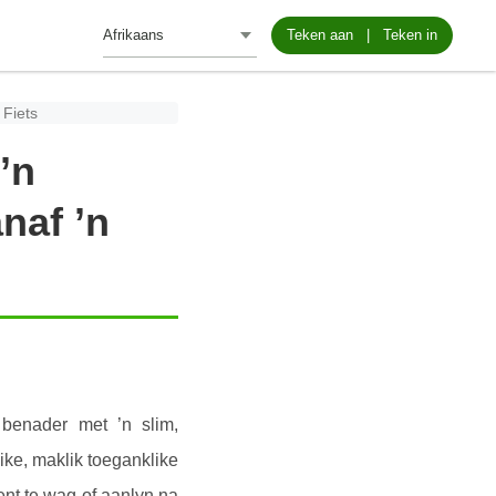
Teken aan
|
Teken in
 Fiets
’n
naf ’n
benader met ’n slim,
ike, maklik toeganklike
ent te wag of aanlyn na