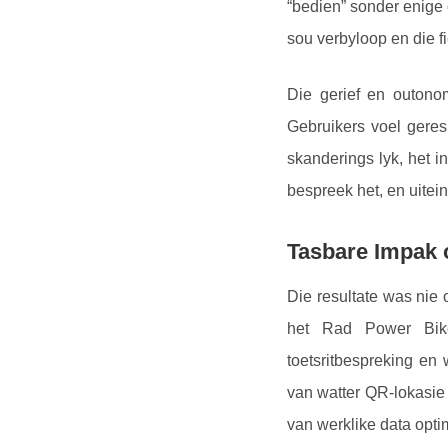
“bedien” sonder enige
sou verbyloop en die f
Die gerief en outono
Gebruikers voel geres
skanderings lyk, het i
bespreek het, en uitein
Tasbare Impak 
Die resultate was nie
het Rad Power Bike
toetsritbespreking en
van watter QR-lokasie
van werklike data opti