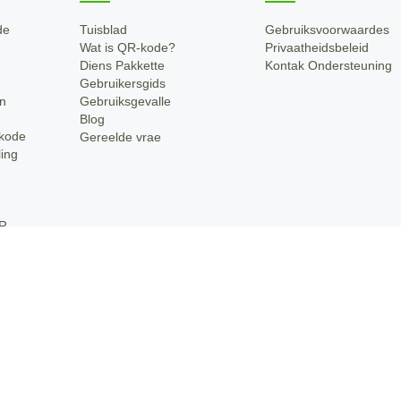
de
Tuisblad
Gebruiksvoorwaardes
Wat is QR-kode?
Privaatheidsbeleid
Diens Pakkette
Kontak Ondersteuning
Gebruikersgids
n
Gebruiksgevalle
Blog
kode
Gereelde vrae
ling
R-