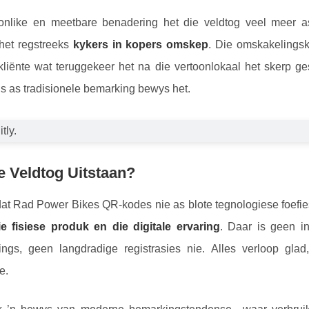
onlike en meetbare benadering het die veldtog veel meer a
het regstreeks
kykers in kopers omskep
. Die omskakelingsk
 kliënte wat teruggekeer het na die vertoonlokaal het skerp g
eis as tradisionele bemarking bewys het.
e Veldtog Uitstaan?
dat Rad Power Bikes QR-kodes nie as blote tegnologiese foefie
e fisiese produk en die digitale ervaring
. Daar is geen in
ings, geen langdradige registrasies nie. Alles verloop glad
e.