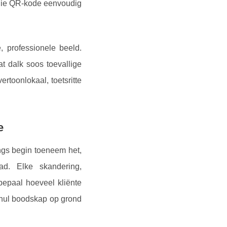
 die QR-kode eenvoudig
 professionele beeld.
t dalk soos toevallige
rtoonlokaal, toetsritte
e
ngs begin toeneem het,
d. Elke skandering,
bepaal hoeveel kliënte
 hul boodskap op grond