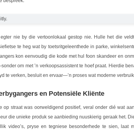
te bespreek.
gter nie by die vertoonlokaal gestop nie. Hulle het die veld
efietse te heg wat by toetsritgeleenthede in parke, winkelsent
gangers kon eenvoudig die kode met hul foon skandeer en onmid
sonder om met ’n verkoopsassistent te hoef praat. Hierdie bena
 tyd te verken, besluit en ervaar—’n proses wat moderne verbrui
erbygangers en Potensiële Kliënte
 op straat was oorweldigend positief, veral onder dié wat aan
deur die unieke produk se aanbieding nuuskierig geraak het. Di
lik video’s, pryse en tegniese besonderhede te sien, laat 