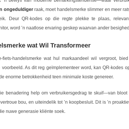
ok ’n bewys van moderne bemarkingstendense—waar verbrui
n ongeduldiger
raak, moet handelsmerke slimmer en meer rat
eik. Deur QR-kodes op die regte plekke te plaas, releva
nitor, word ’n naatlose ervaring geskep waarvan ander besighed
elsmerke wat Wil Transformeer
 e-fiets-handelsmerke wat hul markaandeel wil vergroot, bi
e voorbeeld. As dit reg geïmplementeer word, kan QR-kodes op
de enorme betrokkenheid teen minimale koste genereer.
die benadering help om verbruikersgedrag te skuif—van bloot 
ot vertroue bou, en uiteindelik tot ’n koopbesluit. Dit is ’n proak
ie nuwe generasie kliënte soek.