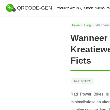
QRCODE-GEN
Produkte
Wat is QR-kode?
Diens Pa
Home
Blog
Wanneer 
Wanneer d
Kreatiew
Fiets
14/07/2025
Rad Power Bikes is 
minimalistiese en uiter
inligting verwag, kan 