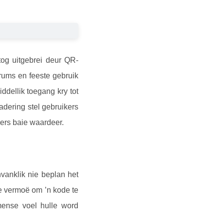
tog uitgebrei deur QR-
rums en feeste gebruik
dellik toegang kry tot
dering stel gebruikers
kers baie waardeer.
vanklik nie beplan het
e vermoë om ’n kode te
mense voel hulle word