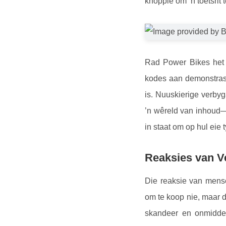
knoppie om ’n toetsrit 
Rad Power Bikes het e
kodes aan demonstrasi
is. Nuuskierige verby
’n wêreld van inhoud—
in staat om op hul eie
Reaksies van V
Die reaksie van mense
om te koop nie, maar 
skandeer en onmiddel