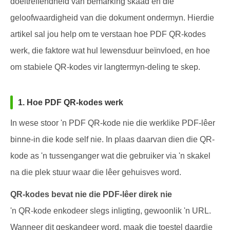
doeltreffendheid van bemarking skaad en die
geloofwaardigheid van die dokument ondermyn. Hierdie
artikel sal jou help om te verstaan hoe PDF QR-kodes
werk, die faktore wat hul lewensduur beïnvloed, en hoe
om stabiele QR-kodes vir langtermyn-deling te skep.
1. Hoe PDF QR-kodes werk
In wese stoor 'n PDF QR-kode nie die werklike PDF-lêer
binne-in die kode self nie. In plaas daarvan dien die QR-
kode as 'n tussenganger wat die gebruiker via 'n skakel
na die plek stuur waar die lêer gehuisves word.
QR-kodes bevat nie die PDF-lêer direk nie
'n QR-kode enkodeer slegs inligting, gewoonlik 'n URL.
Wanneer dit geskandeer word, maak die toestel daardie