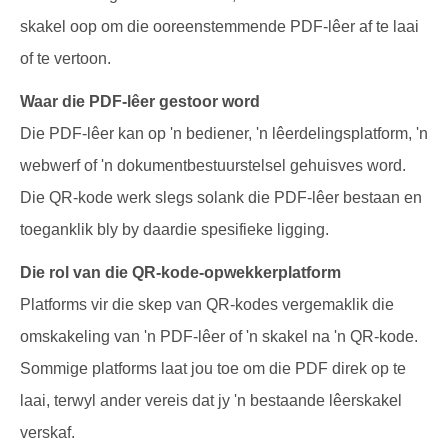
skakel oop om die ooreenstemmende PDF-lêer af te laai
of te vertoon.
Waar die PDF-lêer gestoor word
Die PDF-lêer kan op 'n bediener, 'n lêerdelingsplatform, 'n
webwerf of 'n dokumentbestuurstelsel gehuisves word.
Die QR-kode werk slegs solank die PDF-lêer bestaan en
toeganklik bly by daardie spesifieke ligging.
Die rol van die QR-kode-opwekkerplatform
Platforms vir die skep van QR-kodes vergemaklik die
omskakeling van 'n PDF-lêer of 'n skakel na 'n QR-kode.
Sommige platforms laat jou toe om die PDF direk op te
laai, terwyl ander vereis dat jy 'n bestaande lêerskakel
verskaf.