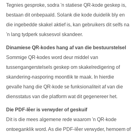
Tegnies gesproke, sodra 'n statiese QR-kode geskep is,
bestaan dit onbepaald. Solank die kode duidelik bly en
die ingebedde skakel aktief is, kan gebruikers dit selfs na
'n lang tydperk suksesvol skandeer.
Dinamiese QR-kodes hang af van die bestuurstelsel
Sommige QR-kodes word deur middel van
tussengangerstelsels geskep om skakelredigering of
skandering-nasporing moontlik te maak. In hierdie
gevalle hang die QR-kode se funksionaliteit af van die
diensstatus van die platform wat dit gegenereer het.
Die PDF-lêer is verwyder of geskuif
Dit is die mees algemene rede waarom 'n QR-kode
ontoeganklik word. As die PDF-lêer verwyder, hernoem of