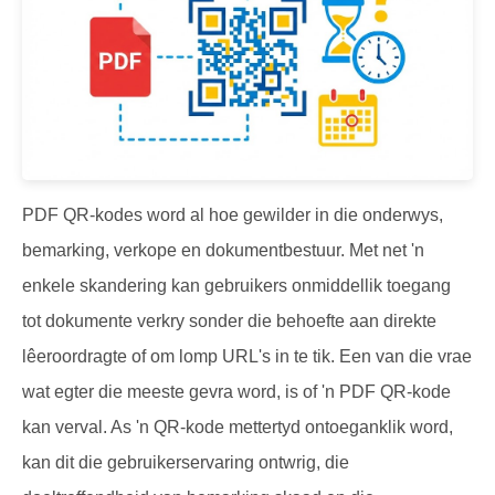
PDF QR-kodes word al hoe gewilder in die onderwys,
bemarking, verkope en dokumentbestuur. Met net 'n
enkele skandering kan gebruikers onmiddellik toegang
tot dokumente verkry sonder die behoefte aan direkte
lêeroordragte of om lomp URL's in te tik. Een van die vrae
wat egter die meeste gevra word, is of 'n PDF QR-kode
kan verval. As 'n QR-kode mettertyd ontoeganklik word,
kan dit die gebruikerservaring ontwrig, die