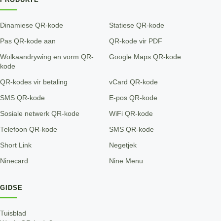
Dinamiese QR-kode
Statiese QR-kode
Pas QR-kode aan
QR-kode vir PDF
Wolkaandrywing en vorm QR-
Google Maps QR-kode
kode
QR-kodes vir betaling
vCard QR-kode
SMS QR-kode
E-pos QR-kode
Sosiale netwerk QR-kode
WiFi QR-kode
Telefoon QR-kode
SMS QR-kode
Short Link
Negetjek
Ninecard
Nine Menu
GIDSE
Tuisblad