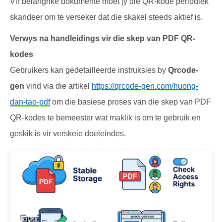
Vir belangrike dokumente moet jy die QR-kode periodiek
skandeer om te verseker dat die skakel steeds aktief is.
Verwys na handleidings vir die skep van PDF QR-
kodes
Gebruikers kan gedetailleerde instruksies by
Qrcode-
gen
vind via die artikel
https://qrcode-gen.com/huong-
dan-tao-pdf
om die basiese proses van die skep van PDF
QR-kodes te bemeester wat maklik is om te gebruik en
geskik is vir verskeie doeleindes.