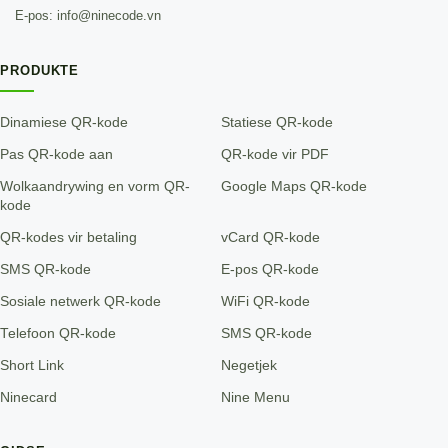
E-pos: info@ninecode.vn
PRODUKTE
Dinamiese QR-kode
Statiese QR-kode
Pas QR-kode aan
QR-kode vir PDF
Wolkaandrywing en vorm QR-
Google Maps QR-kode
kode
QR-kodes vir betaling
vCard QR-kode
SMS QR-kode
E-pos QR-kode
Sosiale netwerk QR-kode
WiFi QR-kode
Telefoon QR-kode
SMS QR-kode
Short Link
Negetjek
Ninecard
Nine Menu