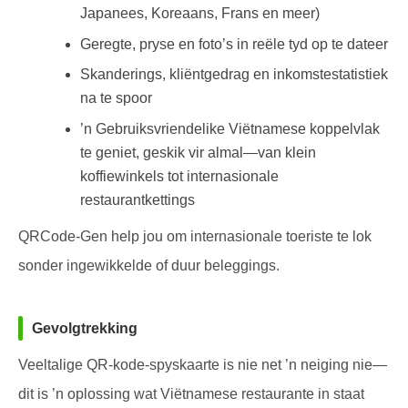
Japanees, Koreaans, Frans en meer)
Geregte, pryse en foto’s in reële tyd op te dateer
Skanderings, kliëntgedrag en inkomstestatistiek
na te spoor
’n Gebruiksvriendelike Viëtnamese koppelvlak
te geniet, geskik vir almal—van klein
koffiewinkels tot internasionale
restaurantkettings
QRCode-Gen help jou om internasionale toeriste te lok
sonder ingewikkelde of duur beleggings.
Gevolgtrekking
Veeltalige QR-kode-spyskaarte is nie net ’n neiging nie—
dit is ’n oplossing wat Viëtnamese restaurante in staat