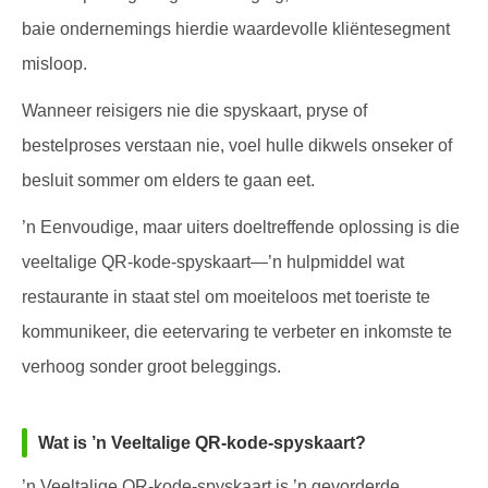
baie ondernemings hierdie waardevolle kliëntesegment
misloop.
Wanneer reisigers nie die spyskaart, pryse of
bestelproses verstaan nie, voel hulle dikwels onseker of
besluit sommer om elders te gaan eet.
’n Eenvoudige, maar uiters doeltreffende oplossing is die
veeltalige QR-kode-spyskaart—’n hulpmiddel wat
restaurante in staat stel om moeiteloos met toeriste te
kommunikeer, die eetervaring te verbeter en inkomste te
verhoog sonder groot beleggings.
Wat is ’n Veeltalige QR-kode-spyskaart?
’n Veeltalige QR-kode-spyskaart is ’n gevorderde