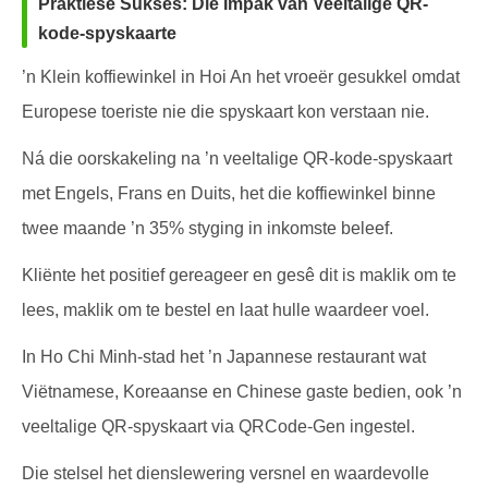
Praktiese Sukses: Die Impak van Veeltalige QR-
kode-spyskaarte
’n Klein koffiewinkel in Hoi An het vroeër gesukkel omdat
Europese toeriste nie die spyskaart kon verstaan nie.
Ná die oorskakeling na ’n veeltalige QR-kode-spyskaart
met Engels, Frans en Duits, het die koffiewinkel binne
twee maande ’n 35% styging in inkomste beleef.
Kliënte het positief gereageer en gesê dit is maklik om te
lees, maklik om te bestel en laat hulle waardeer voel.
In Ho Chi Minh-stad het ’n Japannese restaurant wat
Viëtnamese, Koreaanse en Chinese gaste bedien, ook ’n
veeltalige QR-spyskaart via QRCode-Gen ingestel.
Die stelsel het dienslewering versnel en waardevolle