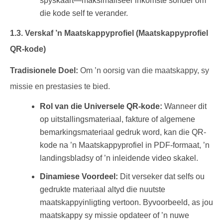
spyskaart—maksimaliseer inkomste sonder om
die kode self te verander.
1.3. Verskaf ’n Maatskappyprofiel (Maatskappyprofiel
QR-kode)
Tradisionele Doel:
Om ’n oorsig van die maatskappy, sy
missie en prestasies te bied.
Rol van die Universele QR-kode:
Wanneer dit
op uitstallingsmateriaal, fakture of algemene
bemarkingsmateriaal gedruk word, kan die QR-
kode na ’n Maatskappyprofiel in PDF-formaat, ’n
landingsbladsy of ’n inleidende video skakel.
Dinamiese Voordeel:
Dit verseker dat selfs ou
gedrukte materiaal altyd die nuutste
maatskappyinligting vertoon. Byvoorbeeld, as jou
maatskappy sy missie opdateer of ’n nuwe