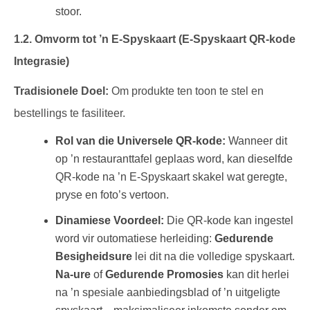
stoor.
1.2. Omvorm tot ’n E-Spyskaart (E-Spyskaart QR-kode
Integrasie)
Tradisionele Doel:
Om produkte ten toon te stel en
bestellings te fasiliteer.
Rol van die Universele QR-kode:
Wanneer dit
op ’n restauranttafel geplaas word, kan dieselfde
QR-kode na ’n E-Spyskaart skakel wat geregte,
pryse en foto’s vertoon.
Dinamiese Voordeel:
Die QR-kode kan ingestel
word vir outomatiese herleiding:
Gedurende
Besigheidsure
lei dit na die volledige spyskaart.
Na-ure
of
Gedurende Promosies
kan dit herlei
na ’n spesiale aanbiedingsblad of ’n uitgeligte