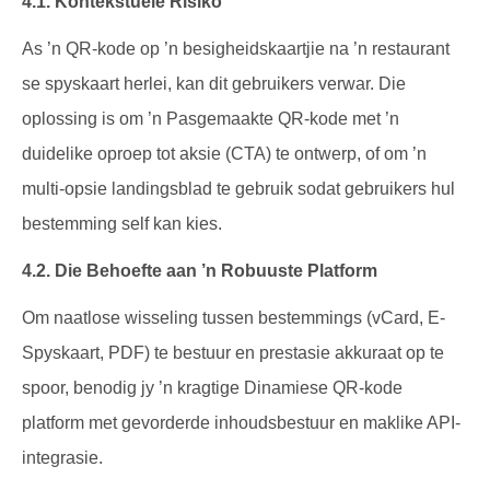
4.1. Kontekstuele Risiko
As ’n QR-kode op ’n besigheidskaartjie na ’n restaurant
se spyskaart herlei, kan dit gebruikers verwar. Die
oplossing is om ’n Pasgemaakte QR-kode met ’n
duidelike oproep tot aksie (CTA) te ontwerp, of om ’n
multi-opsie landingsblad te gebruik sodat gebruikers hul
bestemming self kan kies.
4.2. Die Behoefte aan ’n Robuuste Platform
Om naatlose wisseling tussen bestemmings (vCard, E-
Spyskaart, PDF) te bestuur en prestasie akkuraat op te
spoor, benodig jy ’n kragtige Dinamiese QR-kode
platform met gevorderde inhoudsbestuur en maklike API-
integrasie.