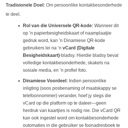
Tradisionele Doel:
Om persoonlike kontakbesonderhede
te deel.
Rol van die Universele QR-kode:
Wanneer dit
op ’n papierbesigheidskaart of naamplaatjie
gedruk word, kan ’n Dinamiese QR-kode
gebruikers lei na ’n
vCard (Digitale
Besigheidskaart)
-bladsy. Hierdie bladsy bevat
volledige kontakbesonderhede, skakels na
sosiale media, en ’n profiel foto.
Dinamiese Voordeel:
Indien persoonlike
inligting (soos posbenaming of maatskappy se
telefoonnommer) verander, hoef jy slegs die
vCard op die platform op te dateer—geen
herdruk van kaartjies is nodig nie. Die vCard QR
kan ook ingestel word om kontakbesonderhede
outomaties in die gebruiker se foonadresboek te