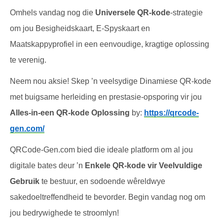
Omhels vandag nog die
Universele QR-kode
-strategie
om jou Besigheidskaart, E-Spyskaart en
Maatskappyprofiel in een eenvoudige, kragtige oplossing
te verenig.
Neem nou aksie! Skep ’n veelsydige Dinamiese QR-kode
met buigsame herleiding en prestasie-opsporing vir jou
Alles-in-een QR-kode Oplossing
by:
https://qrcode-
gen.com/
QRCode-Gen.com bied die ideale platform om al jou
digitale bates deur ’n
Enkele QR-kode vir Veelvuldige
Gebruik
te bestuur, en sodoende wêreldwye
sakedoeltreffendheid te bevorder. Begin vandag nog om
jou bedrywighede te stroomlyn!