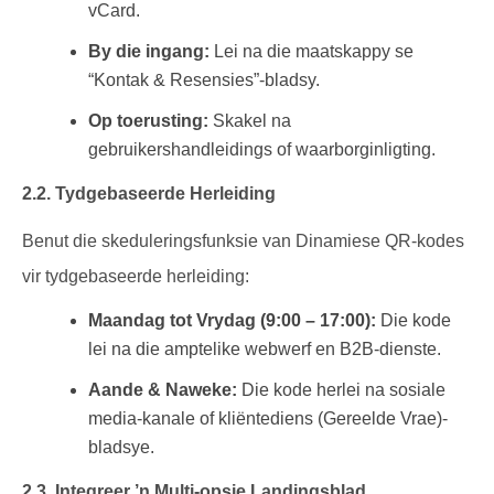
vCard.
By die ingang:
Lei na die maatskappy se
“Kontak & Resensies”-bladsy.
Op toerusting:
Skakel na
gebruikershandleidings of waarborginligting.
2.2. Tydgebaseerde Herleiding
Benut die skeduleringsfunksie van Dinamiese QR-kodes
vir tydgebaseerde herleiding:
Maandag tot Vrydag (9:00 – 17:00):
Die kode
lei na die amptelike webwerf en B2B-dienste.
Aande & Naweke:
Die kode herlei na sosiale
media-kanale of kliëntediens (Gereelde Vrae)-
bladsye.
2.3. Integreer ’n Multi-opsie Landingsblad