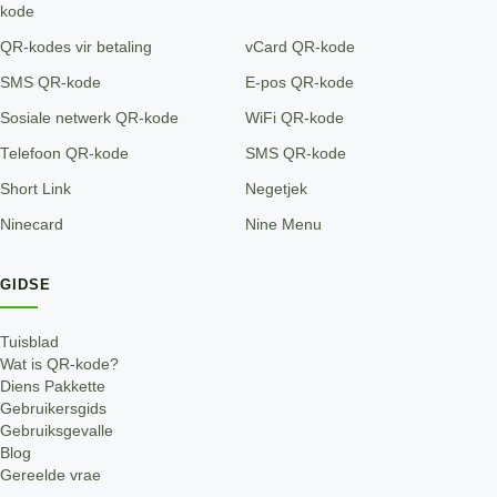
kode
QR-kodes vir betaling
vCard QR-kode
SMS QR-kode
E-pos QR-kode
Sosiale netwerk QR-kode
WiFi QR-kode
Telefoon QR-kode
SMS QR-kode
Short Link
Negetjek
Ninecard
Nine Menu
GIDSE
Tuisblad
Wat is QR-kode?
Diens Pakkette
Gebruikersgids
Gebruiksgevalle
Blog
Gereelde vrae