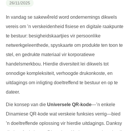
26/11/2025
In vandag se sakewêreld word ondernemings dikwels
vereis om ’n verskeidenheid fisiese en digitale raakpunte
te bestuur: besigheidskaartjies vir persoonlike
netwerkgeleenthede, spyskaarte om produkte ten toon te
stel, en gedrukte materiaal vir korporatiewe
handelsmerkbou. Hierdie diversiteit lei dikwels tot
onnodige kompleksiteit, verhoogde drukonkoste, en
uitdagings om inligting doeltreffend te bestuur en op te
dateer.
Die konsep van die
Universele QR-kode
—’n enkele
Dinamiese QR-kode wat verskeie funksies verrig—bied
’n doeltreffende oplossing vir hierdie uitdagings. Danksy