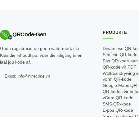
PRODUKTE
QRCode-Gen
Geen registrasie en geen watermerk nie.
Dinamiese QR-ko
Statiese QR-kode
Kies die inhoudtipe, voer die inligting in en
Pas QR-kode aan
laai jou kode af.
QR-kode vir PDF
Wolkaandrywing e
E-pos: info@ninecode.vn
vorm QR-kode
Google Maps QR-
QR-kodes vir beta
vCard QR-kode
SMS QR-kode
E-pos QR-kode
Sosiale netwerk Q
kode
WiFi QR-kode
Telefoon QR-kode