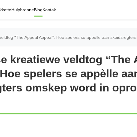
kkette
Hulpbronne
Blog
Kontak
eldtog “The Appeal Appeal”: Hoe spelers se appèlle aan skeidsregter
e kreatiewe veldtog “The 
Hoe spelers se appèlle aa
gters omskep word in opro