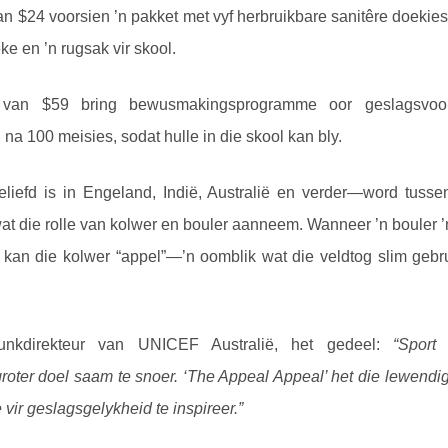
n $24 voorsien ’n pakket met vyf herbruikbare sanitêre doekies,
e en ’n rugsak vir skool.
 van $59 bring bewusmakingsprogramme oor geslagsvoo
na 100 meisies, sodat hulle in die skool kan bly.
eliefd is in Engeland, Indië, Australië en verder—word tus
at die rolle van kolwer en bouler aanneem. Wanneer ’n bouler ’n
, kan die kolwer “appel”—’n oomblik wat die veldtog slim geb
unkdirekteur van UNICEF Australië, het gedeel:
“Sport
roter doel saam te snoer. ‘The Appeal Appeal’ het die lewendig
vir geslagsgelykheid te inspireer.”