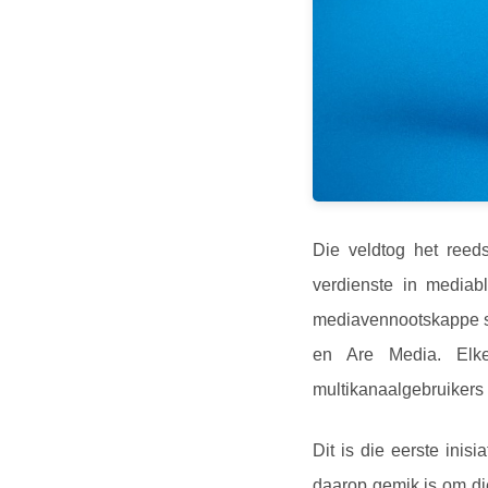
Die veldtog het reed
verdienste in mediab
mediavennootskappe s
en Are Media. Elke
multikanaalgebruikers 
Dit is die eerste inis
daarop gemik is om di