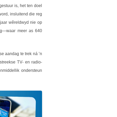
stuur is, het ten doel
ord, insluitend die reg
jaar wêreldwyd nie op
styg—waar meer as 640
se aandag te trek ná ’n
streekse TV- en radio-
onmiddellik ondersteun