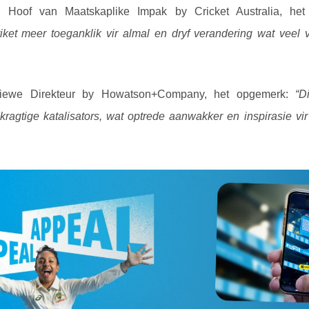
, Hoof van Maatskaplike Impak by Cricket Australia, he
et meer toeganklik vir almal en dryf verandering wat veel v
tiewe Direkteur by Howatson+Company, het opgemerk:
“D
ragtige katalisators, wat optrede aanwakker en inspirasie vir