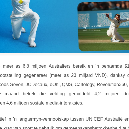
s meer as 6,8 miljoen Australiërs bereik en ’n beraamde 
lootstelling gegenereer (meer as 23 miljard VND), danksy 
oos Seven, JCDecaux, oOh!, QMS, Cartology, Revolution36
 maand betrek die veldtog gemiddeld 4,2 miljoen druk
en 4,6 miljoen sosiale media-interaksies.
iatief in ’n langtermyn-vennootskap tussen UNICEF Australië en
e krag van sport te gebruik om gemeenskapsbetrokkenheid te 