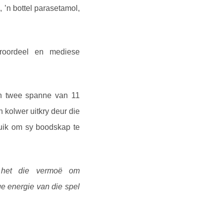
 ’n bottel parasetamol,
roordeel en mediese
sen twee spanne van 11
 kolwer uitkry deur die
ruik om sy boodskap te
 het die vermoë om
e energie van die spel