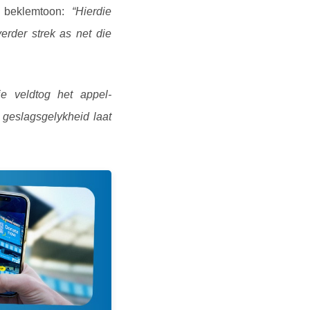
t beklemtoon:
“Hierdie
erder strek as net die
ie veldtog het appel-
 geslagsgelykheid laat