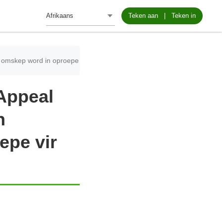
Teken aan
|
Teken in
s omskep word in oproepe
Appeal
n
epe vir