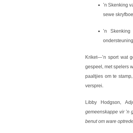
’n Skenking va
sewe skryfboek
’n Skenking
ondersteuning 
Kriket—’n sport wat g
gespeel, met spelers w
paaltjies om te stamp
versprei.
Libby Hodgson, Adj
gemeenskappe vir ’n g
benut om ware optrede 