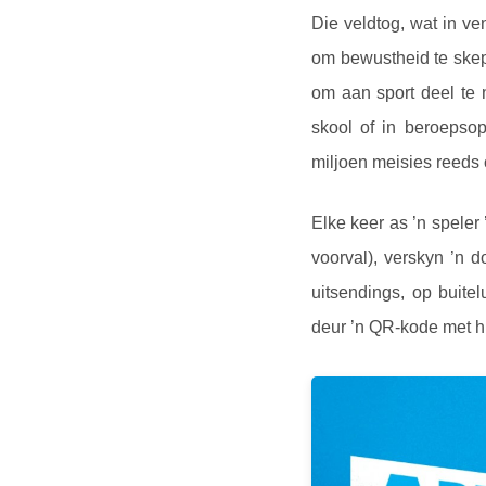
Die veldtog, wat in v
om bewustheid te skep 
om aan sport deel te
skool of in beroepso
miljoen meisies reeds 
Elke keer as ’n speler
voorval), verskyn ’n 
uitsendings, op buite
deur ’n QR-kode met hu