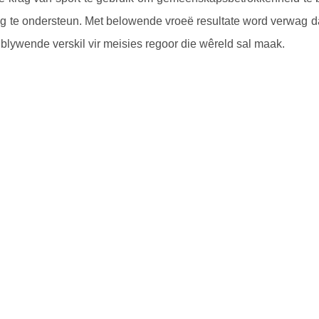
ing te ondersteun. Met belowende vroeë resultate word verwag 
 blywende verskil vir meisies regoor die wêreld sal maak.