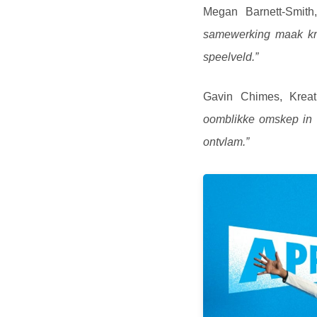
Megan Barnett‑Smith
samewerking maak krik
speelveld.”
Gavin Chimes, Krea
oomblikke omskep in k
ontvlam.”