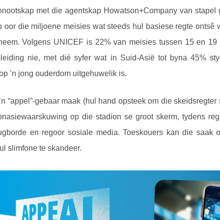
ennootskap met die agentskap Howatson+Company van stapel ge
oor die miljoene meisies wat steeds hul basiese regte ontsê w
 neem. Volgens UNICEF is 22% van meisies tussen 15 en 19 
pleiding nie, met dié syfer wat in Suid-Asië tot byna 45% 
op ’n jong ouderdom uitgehuwelik is.
 ’n “appel”-gebaar maak (hul hand opsteek om die skeidsregter 
donasiewaarskuwing op die stadion se groot skerm, tydens reg
lugborde en regoor sosiale media. Toeskouers kan die saak 
l slimfone te skandeer.