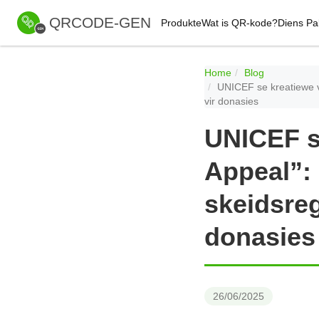
QRCODE-GEN
Produkte
Wat is QR-kode?
Diens Pa
Home
Blog
UNICEF se kreatiewe v
vir donasies
UNICEF s
Appeal”: 
skeidsre
donasies
26/06/2025