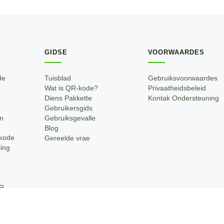
GIDSE
VOORWAARDES
de
Tuisblad
Gebruiksvoorwaardes
Wat is QR-kode?
Privaatheidsbeleid
Diens Pakkette
Kontak Ondersteuning
Gebruikersgids
n
Gebruiksgevalle
Blog
kode
Gereelde vrae
ling
R-