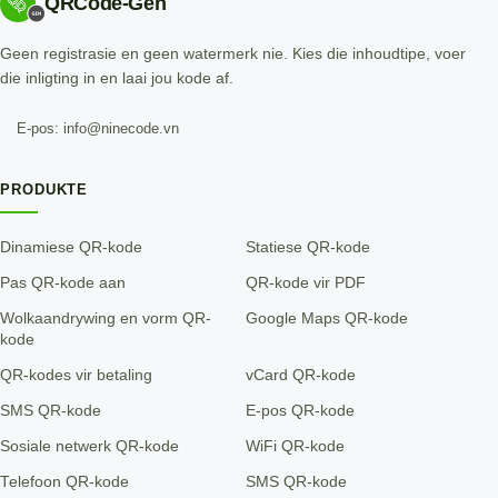
QRCode-Gen
Geen registrasie en geen watermerk nie. Kies die inhoudtipe, voer
die inligting in en laai jou kode af.
E-pos: info@ninecode.vn
PRODUKTE
Dinamiese QR-kode
Statiese QR-kode
Pas QR-kode aan
QR-kode vir PDF
Wolkaandrywing en vorm QR-
Google Maps QR-kode
kode
QR-kodes vir betaling
vCard QR-kode
SMS QR-kode
E-pos QR-kode
Sosiale netwerk QR-kode
WiFi QR-kode
Telefoon QR-kode
SMS QR-kode