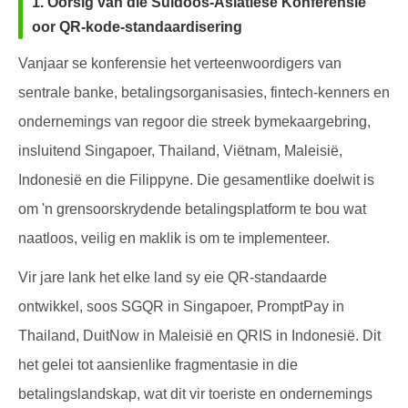
1. Oorsig van die Suidoos-Asiatiese Konferensie
oor QR-kode-standaardisering
Vanjaar se konferensie het verteenwoordigers van
sentrale banke, betalingsorganisasies, fintech-kenners en
ondernemings van regoor die streek bymekaargebring,
insluitend Singapoer, Thailand, Viëtnam, Maleisië,
Indonesië en die Filippyne. Die gesamentlike doelwit is
om 'n grensoorskrydende betalingsplatform te bou wat
naatloos, veilig en maklik is om te implementeer.
Vir jare lank het elke land sy eie QR-standaarde
ontwikkel, soos SGQR in Singapoer, PromptPay in
Thailand, DuitNow in Maleisië en QRIS in Indonesië. Dit
het gelei tot aansienlike fragmentasie in die
betalingslandskap, wat dit vir toeriste en ondernemings