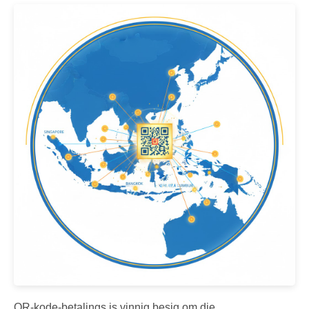
QR-kode-betalings is vinnig besig om die