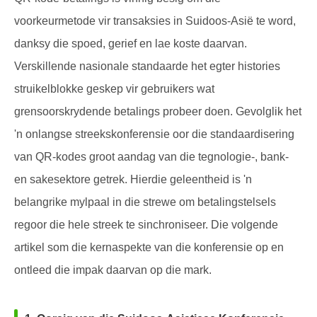
voorkeurmetode vir transaksies in Suidoos-Asië te word,
danksy die spoed, gerief en lae koste daarvan.
Verskillende nasionale standaarde het egter histories
struikelblokke geskep vir gebruikers wat
grensoorskrydende betalings probeer doen. Gevolglik het
'n onlangse streekskonferensie oor die standaardisering
van QR-kodes groot aandag van die tegnologie-, bank-
en sakesektore getrek. Hierdie geleentheid is 'n
belangrike mylpaal in die strewe om betalingstelsels
regoor die hele streek te sinchroniseer. Die volgende
artikel som die kernaspekte van die konferensie op en
ontleed die impak daarvan op die mark.