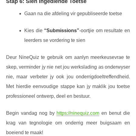
Stap 6: Sien Ingediende Toetse
Gaan na die afdeling vir gepubliseerde toetse
Kies die
“Submissions”
-oortjie om resultate en
leerders se vordering te sien
Deur NineQuiz te gebruik om aanlyn meerkeusevrae te
skep, verminder jy nie net jou werkslading as onderwyser
nie, maar verbeter jy ook jou onderrigdoeltreffendheid.
Met hierdie eenvoudige stappe kan jy maklik jou toetse
professioneel ontwerp, deel en bestuur.
Begin vandag nog by
https://ninequiz.com
en benut die
krag van tegnologie om onderrig meer buigsaam en
boeiend te maak!