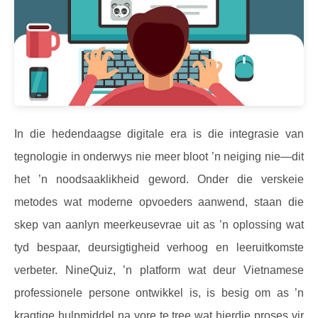
In die hedendaagse digitale era is die integrasie van
tegnologie in onderwys nie meer bloot ’n neiging nie—dit
het ’n noodsaaklikheid geword. Onder die verskeie
metodes wat moderne opvoeders aanwend, staan die
skep van aanlyn meerkeusevrae uit as ’n oplossing wat
tyd bespaar, deursigtigheid verhoog en leeruitkomste
verbeter. NineQuiz, ’n platform wat deur Vietnamese
professionele persone ontwikkel is, is besig om as ’n
kragtige hulpmiddel na vore te tree wat hierdie proses vir