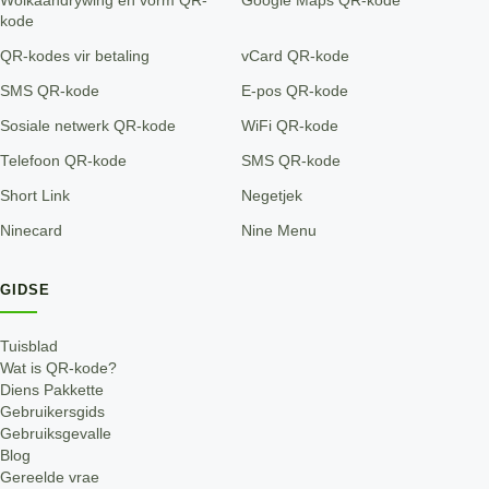
Wolkaandrywing en vorm QR-
Google Maps QR-kode
kode
QR-kodes vir betaling
vCard QR-kode
SMS QR-kode
E-pos QR-kode
Sosiale netwerk QR-kode
WiFi QR-kode
Telefoon QR-kode
SMS QR-kode
Short Link
Negetjek
Ninecard
Nine Menu
GIDSE
Tuisblad
Wat is QR-kode?
Diens Pakkette
Gebruikersgids
Gebruiksgevalle
Blog
Gereelde vrae