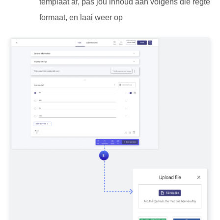
templaat af, pas jou inhoud aan volgens die regte
formaat, en laai weer op