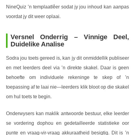
NineQuiz ’n templaatlêer sodat jy jou inhoud kan aanpas
voordat jy dit weer oplaai.
Versnel Onderrig – Vinnige Deel,
Duidelike Analise
Sodra jou toets gereed is, kan jy dit onmiddellik publiseer
en met leerders deel via ’n direkte skakel. Daar is geen
behoefte om individuele rekeninge te skep of ’n
toepassing af te laai nie—leerders klik bloot op die skakel
om hul toets te begin.
Onderwysers kan maklik antwoorde bestuur, elke leerder
se vordering dophou en gedetailleerde statistieke oor
punte en vraag-vir-vraag akkuraatheid besigtig. Dit is ’n