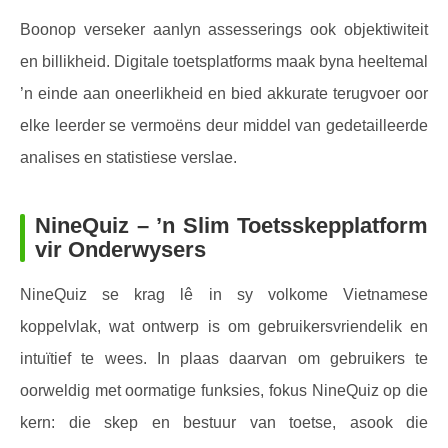
Boonop verseker aanlyn assesserings ook objektiwiteit
en billikheid. Digitale toetsplatforms maak byna heeltemal
’n einde aan oneerlikheid en bied akkurate terugvoer oor
elke leerder se vermoëns deur middel van gedetailleerde
analises en statistiese verslae.
NineQuiz – ’n Slim Toetsskepplatform
vir Onderwysers
NineQuiz se krag lê in sy volkome Vietnamese
koppelvlak, wat ontwerp is om gebruikersvriendelik en
intuïtief te wees. In plaas daarvan om gebruikers te
oorweldig met oormatige funksies, fokus NineQuiz op die
kern: die skep en bestuur van toetse, asook die