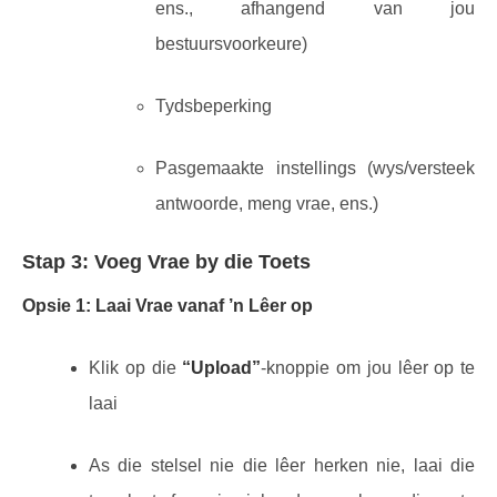
ens., afhangend van jou
bestuursvoorkeure)
Tydsbeperking
Pasgemaakte instellings (wys/versteek
antwoorde, meng vrae, ens.)
Stap 3: Voeg Vrae by die Toets
Opsie 1: Laai Vrae vanaf ’n Lêer op
Klik op die
“Upload”
-knoppie om jou lêer op te
laai
As die stelsel nie die lêer herken nie, laai die