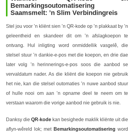
Bemarkingsoutomatisering
Saamsmelt: ’n Slim Verbindingreis
Stel jou voor ’n kliënt sien ’n QR-kode op ’n plakkaat by ’n
geleentheid en skandeer dit om ’n afslagkoepon te
ontvang. Hul inligting word onmiddellik vasgelê, die
stelsel stuur ’n dankie-e-pos met die koepon, en drie dae
later volg ’n herinnerings-e-pos soos die aanbod se
vervaldatum nader. As die kliënt die koepon nie gebruik
het nie, kan die stelsel outomaties ’n nuwe aanbod stuur
of hulle nooi om aan ’n opname deel te neem om te
verstaan waarom die vorige aanbod nie gebruik is nie.
Danksy die
QR-kode
kan besighede maklik kliënte uit die
aflyn-wêreld lok; met
Bemarkingsoutomatisering
word