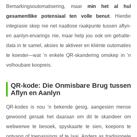
Bemarkingsoutomatisering, maar
min het al hul
gesamentlike potensiaal ten volle benut
. Hierdie
integrasie skep nie net naatlose raakpunte tussen aflyn-
en aanlyn-ervarings nie, maar help jou ook om gehalte-
data in te samel, aksies te aktiveer en kliënte outomaties
te koester—wat ’n enkele QR-skandering omskep in ’n
volhoubare koopreis.
QR-kode: Die Onmisbare Brug tussen
Aflyn en Aanlyn
QR-kodes is nou ’n bekende gesig, aangesien mense
gewoond geraak het daaraan om dit te skandeer om
webwerwe te besoek, spyskaarte te sien, koepons te
ontvang of toepassings af te laai. Anders as tradisionele