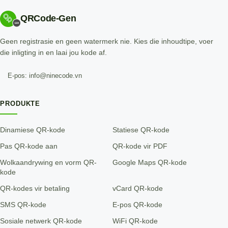
QRCode-Gen
Geen registrasie en geen watermerk nie. Kies die inhoudtipe, voer
die inligting in en laai jou kode af.
E-pos: info@ninecode.vn
PRODUKTE
Dinamiese QR-kode
Statiese QR-kode
Pas QR-kode aan
QR-kode vir PDF
Wolkaandrywing en vorm QR-
Google Maps QR-kode
kode
QR-kodes vir betaling
vCard QR-kode
SMS QR-kode
E-pos QR-kode
Sosiale netwerk QR-kode
WiFi QR-kode