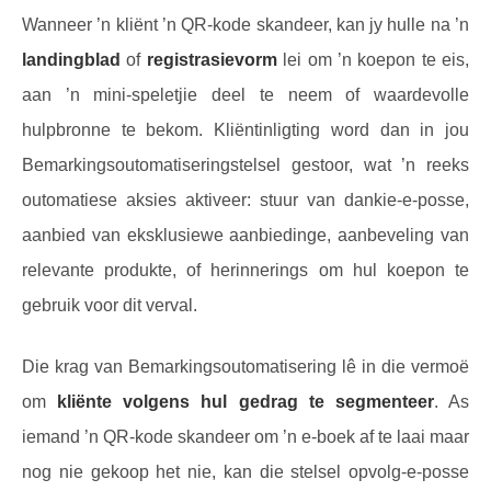
Wanneer ’n kliënt ’n QR-kode skandeer, kan jy hulle na ’n
landingblad
of
registrasievorm
lei om ’n koepon te eis,
aan ’n mini-speletjie deel te neem of waardevolle
hulpbronne te bekom. Kliëntinligting word dan in jou
Bemarkingsoutomatiseringstelsel gestoor, wat ’n reeks
outomatiese aksies aktiveer: stuur van dankie-e-posse,
aanbied van eksklusiewe aanbiedinge, aanbeveling van
relevante produkte, of herinnerings om hul koepon te
gebruik voor dit verval.
Die krag van Bemarkingsoutomatisering lê in die vermoë
om
kliënte volgens hul gedrag te segmenteer
. As
iemand ’n QR-kode skandeer om ’n e-boek af te laai maar
nog nie gekoop het nie, kan die stelsel opvolg-e-posse