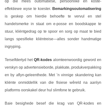
op die mees outomatiese, persoonlike en koste-
effektiewe wyse te koester.
Bemarkingsoutomatisering
is geskep om hierdie behoefte te vervul en stel
handelsmerke in staat om e-posse en boodskappe te
stuur, kliëntgedrag op te spoor en sorg op maat te bied
langs spesifieke kliëntreise—alles sonder handmatige
ingryping.
Terselfdertyd het
QR-kodes
alomteenwoordig geword en
verskyn op advertensieborde, plakkate, produkverpakking
en by aflyn-geleenthede. Met ’n vinnige skandering kan
kliënte onmiddellik van die fisiese wêreld na aanlyn
platforms oorskakel deur hul slimfone te gebruik.
Baie besighede besef die krag van QR-kodes en