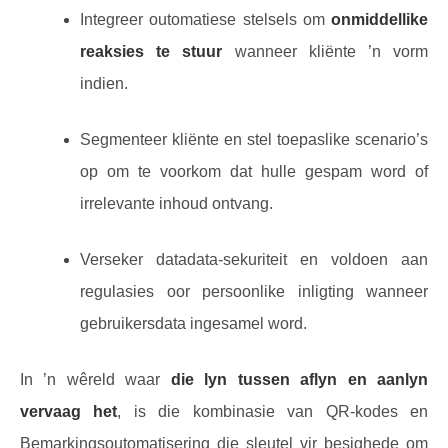
Integreer outomatiese stelsels om
onmiddellike
reaksies te stuur
wanneer kliënte ’n vorm
indien.
Segmenteer kliënte en stel toepaslike scenario’s
op om te voorkom dat hulle gespam word of
irrelevante inhoud ontvang.
Verseker datadata-sekuriteit en voldoen aan
regulasies oor persoonlike inligting wanneer
gebruikersdata ingesamel word.
In ’n wêreld waar
die lyn tussen aflyn en aanlyn
vervaag het
, is die kombinasie van QR-kodes en
Bemarkingsoutomatisering die sleutel vir besighede om