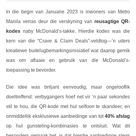
In die begin van Januarie 2023 is inwoners van Metro
Manila verras deur die verskyning van
reusagtige QR-
kodes
naby McDonald’s-takke. Hierdie kodes was die
kern van die “Crave & Claim Deals”-veldtog—’n uiters
kreatiewe buitelugbemarkingsinisiatief wat daarop gemik
was om aflaaie en gebruik van die McDonald’s-
toepassing te bevorder.
Die idee was briljant eenvoudig, maar ongelooflik
doeltreffend: verbygangers hoef net vir ’n paar sekondes
stil te hou, die QR-kode met hul selfoon te skandeer, en
onmiddellik eksklusiewe aanbiedinge van tot
40% afslag
op hul gunsteling-kombinasies te ontsluit. Wat dit
besonders gemaak het, is dat hierdie aanbiedinge slegs