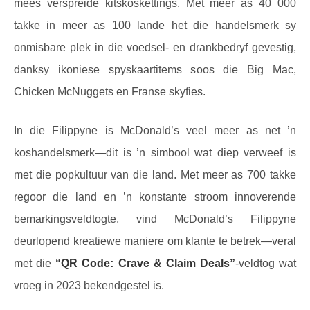
mees verspreide kitskoskettings. Met meer as 40 000
takke in meer as 100 lande het die handelsmerk sy
onmisbare plek in die voedsel- en drankbedryf gevestig,
danksy ikoniese spyskaartitems soos die Big Mac,
Chicken McNuggets en Franse skyfies.
In die Filippyne is McDonald’s veel meer as net ’n
koshandelsmerk—dit is ’n simbool wat diep verweef is
met die popkultuur van die land. Met meer as 700 takke
regoor die land en ’n konstante stroom innoverende
bemarkingsveldtogte, vind McDonald’s Filippyne
deurlopend kreatiewe maniere om klante te betrek—veral
met die
“QR Code: Crave & Claim Deals”
-veldtog wat
vroeg in 2023 bekendgestel is.