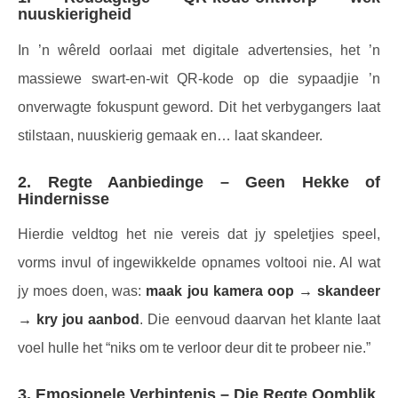
nuuskierigheid
In ’n wêreld oorlaai met digitale advertensies, het ’n
massiewe swart-en-wit QR-kode op die sypaadjie ’n
onverwagte fokuspunt geword. Dit het verbygangers laat
stilstaan, nuuskierig gemaak en… laat skandeer.
2. Regte Aanbiedinge – Geen Hekke of
Hindernisse
Hierdie veldtog het nie vereis dat jy speletjies speel,
vorms invul of ingewikkelde opnames voltooi nie. Al wat
jy moes doen, was:
maak jou kamera oop → skandeer
→ kry jou aanbod
. Die eenvoud daarvan het klante laat
voel hulle het “niks om te verloor deur dit te probeer nie.”
3. Emosionele Verbintenis – Die Regte Oomblik