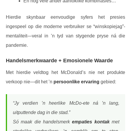
En nog vele ander aanloklike kombinasies…
Hierdie skynbaar eenvoudige syfers het presies
ingespeel op die moderne verbruiker se “winskopiejag”-
mentaliteit—veral in ’n tyd van stygende pryse ná die
pandemie.
Handelsmerkwaarde + Emosionele Waarde
Met hierdie veldtog het McDonald’s nie net produkte
verkoop nie—dit het ’n
persoonlike ervaring
gebied:
“Jy verdien ’n heerlike McDo-ete ná ’n lang,
uitputtende dag in die stad.”
Só maak die handelsmerk
empaties kontak
met