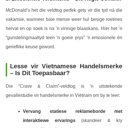
McDonald’s het die veldtog perfek gety vir die tyd ná die
vakansie, wanneer baie mense weer hul besige roetines
hervat en op soek is na ’n vinnige blaaskans. Hier het ’n
“gunstelingmaaltyd teen ’n goeie prys” ’n emosionele én
gerieflike keuse geword.
Lesse vir Vietnamese Handelsmerke
– Is Dit Toepasbaar?
Die “Crave & Claim”-veldtog is ’n uitstekende
gevallestudie vir handelsmerke in Viëtnam om by te leer:
Vervang statiese reklameborde met
interaktiewe ervarings
(skandeer & kry