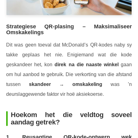
Strategiese QR-plasing – Maksimaliseer
Omskakelings
Dit was geen toeval dat McDonald’s QR-kodes naby sy
takke geplaas het nie. Enigiemand wat die kode
geskandeer het, kon
direk na die naaste winkel
gaan
om hul aanbod te gebruik. Die verkorting van die afstand
tussen
skandeer → omskakeling
was ’n
deurslaggewende faktor vir hoë aksiekoerse.
Hoekom het die veldtog soveel
aandag getrek?
1. Reusagtige QR-kode-ontwerp wek