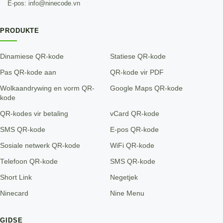
E-pos: info@ninecode.vn
PRODUKTE
Dinamiese QR-kode
Statiese QR-kode
Pas QR-kode aan
QR-kode vir PDF
Wolkaandrywing en vorm QR-
Google Maps QR-kode
kode
QR-kodes vir betaling
vCard QR-kode
SMS QR-kode
E-pos QR-kode
Sosiale netwerk QR-kode
WiFi QR-kode
Telefoon QR-kode
SMS QR-kode
Short Link
Negetjek
Ninecard
Nine Menu
GIDSE