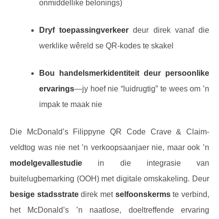
onmiddellike belonings)
Dryf toepassingverkeer
deur direk vanaf die
werklike wêreld se QR-kodes te skakel
Bou handelsmerkidentiteit deur persoonlike
ervarings
—jy hoef nie “luidrugtig” te wees om ’n
impak te maak nie
Die McDonald’s Filippyne QR Code Crave & Claim-
veldtog was nie net ’n verkoopsaanjaer nie, maar ook ’n
modelgevallestudie
in die integrasie van
buitelugbemarking (OOH) met digitale omskakeling. Deur
besige stadsstrate
direk met
selfoonskerms
te verbind,
het McDonald’s ’n naatlose, doeltreffende ervaring