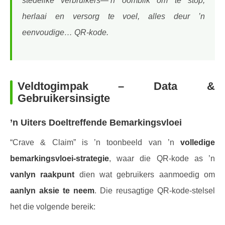
stedelike verbruikers—’n oomblik om te stop,
herlaai en versorg te voel, alles deur ’n
eenvoudige… QR-kode.
Veldtogimpak – Data &
Gebruikersinsigte
’n Uiters Doeltreffende Bemarkingsvloei
“Crave & Claim” is ’n toonbeeld van ’n
volledige
bemarkingsvloei-strategie
, waar die QR-kode as ’n
vanlyn raakpunt
dien wat gebruikers aanmoedig om
aanlyn aksie te neem
. Die reusagtige QR-kode-stelsel
het die volgende bereik: