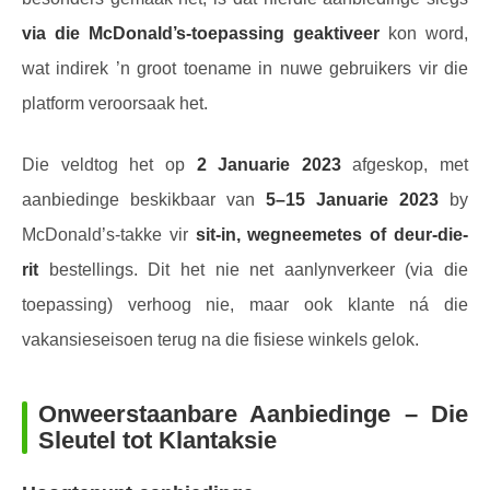
via die McDonald’s-toepassing geaktiveer
kon word,
wat indirek ’n groot toename in nuwe gebruikers vir die
platform veroorsaak het.
Die veldtog het op
2 Januarie 2023
afgeskop, met
aanbiedinge beskikbaar van
5–15 Januarie 2023
by
McDonald’s-takke vir
sit-in, wegneemetes of deur-die-
rit
bestellings. Dit het nie net aanlynverkeer (via die
toepassing) verhoog nie, maar ook klante ná die
vakansieseisoen terug na die fisiese winkels gelok.
Onweerstaanbare Aanbiedinge – Die
Sleutel tot Klantaksie