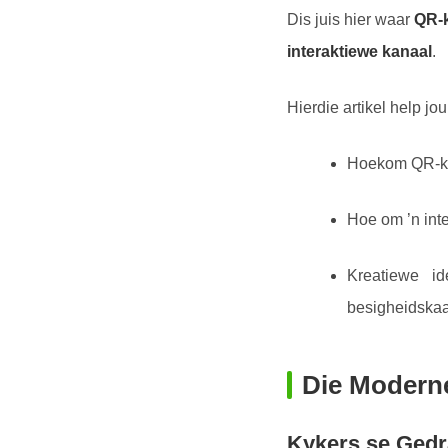
Dis juis hier waar
QR-k
interaktiewe kanaal
.
Hierdie artikel help jo
Hoekom QR-kod
Hoe om ’n int
Kreatiewe i
besigheidskaar
Die Moderne
Kykers se Gedr