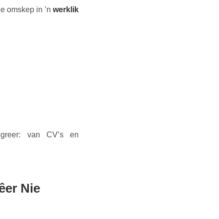
je omskep in ’n
werklik
egreer: van CV’s en
êer Nie