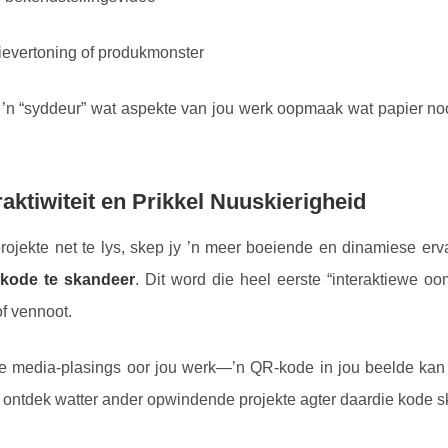
fievertoning of produkmonster
’n “syddeur” wat aspekte van jou werk oopmaak wat papier nooi
raktiwiteit en Prikkel Nuuskierigheid
ojekte net te lys, skep jy ’n meer boeiende en dinamiese erva
-kode te skandeer
. Dit word die heel eerste “interaktiewe oo
f vennoot.
e media-plasings oor jou werk—’n QR-kode in jou beelde kan s
ontdek watter ander opwindende projekte agter daardie kode sk