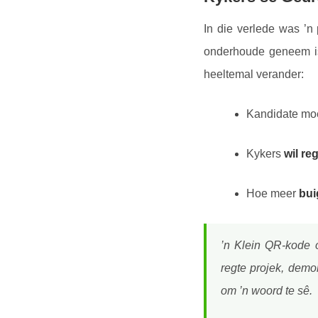
In die verlede was ’n 
onderhoude geneem is.
heeltemal verander:
Kandidate moe
Kykers
wil re
Hoe meer
bui
’n Klein QR-kode o
regte projek, demo
om ’n woord te sê.