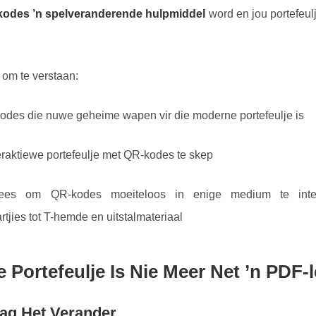
odes ’n spelveranderende hulpmiddel
word en jou portefeul
u om te verstaan:
es die nuwe geheime wapen vir die moderne portefeulje is
eraktiewe portefeulje met QR-kodes te skep
dees om QR-kodes moeiteloos in enige medium te int
tjies tot T-hemde en uitstalmateriaal
 Portefeulje Is Nie Meer Net ’n PDF-l
ag Het Verander