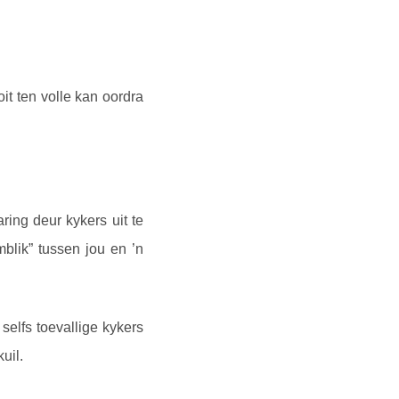
t ten volle kan oordra
ring deur kykers uit te
mblik” tussen jou en ’n
elfs toevallige kykers
uil.