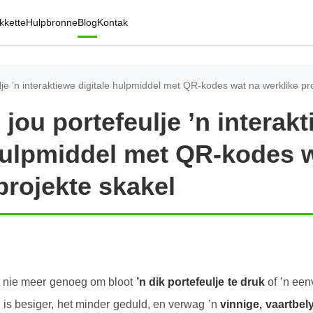
kkette
Hulpbronne
Blog
Kontak
je ’n interaktiewe digitale hulpmiddel met QR-kodes wat na werklike pr
jou portefeulje ’n interak
 hulpmiddel met QR-kodes 
projekte skakel
dit nie meer genoeg om bloot
’n dik portefeulje te druk
of ’n een
 is besiger, het minder geduld, en verwag ’n
vinnige, vaartbel