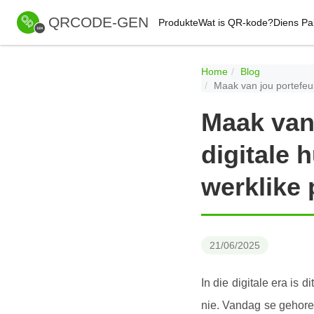
QRCODE-GEN
Produkte
Wat is QR-kode?
Diens Pa
Home
Blog
Maak van jou portefeul
Maak van 
digitale
werklike 
21/06/2025
In die digitale era is 
nie. Vandag se gehore