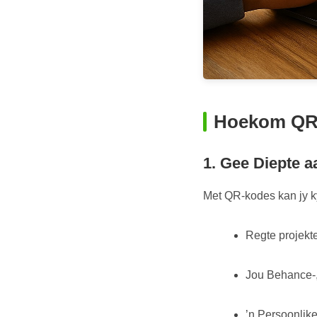
Hoekom QR-k
1. Gee Diepte a
Met QR-kodes kan jy ky
Regte projekte
Jou Behance-,
’n Persoonlik