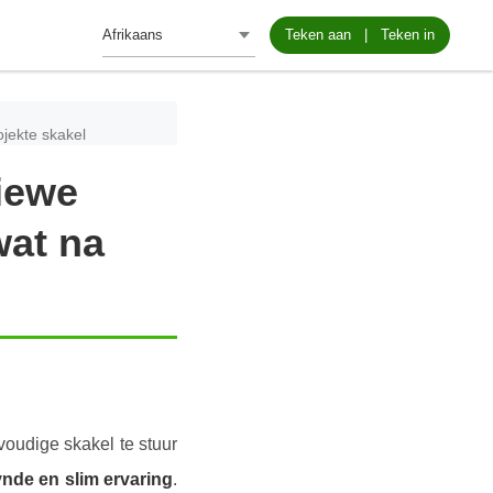
Teken aan
|
Teken in
ojekte skakel
tiewe
wat na
voudige skakel te stuur
ynde en slim ervaring
.