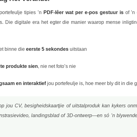
portefeulje tipies ’n
PDF-lêer wat per e-pos gestuur is
of ’n
 Die digitale era het egter die manier waarop mense inligti
t binne die
eerste 5 sekondes
uitstaan
gte produkte sien
, nie net foto’s nie
gsaam en interaktief
jou portefeulje is, hoe meer bly dit in die
p jou CV, besigheidskaartjie of uitstalproduk kan kykers onm
nstrasievideo, landingsblad of 3D-ontwerp—en só ’n blywende 