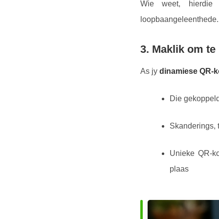
Wie weet, hierdie
loopbaangeleenthede.
3. Maklik om te
As jy
dinamiese QR-
Die gekoppeld
Skanderings, t
Unieke QR-kod
plaas