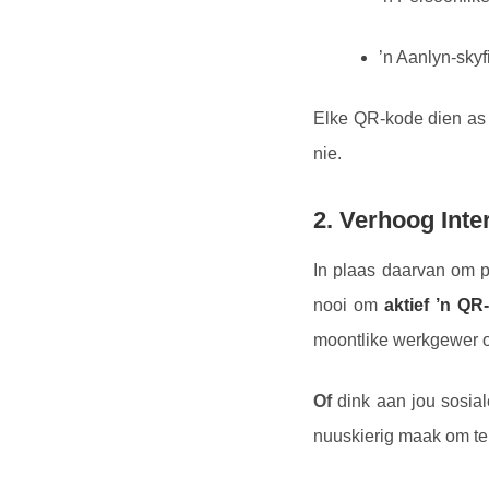
’n Aanlyn-sky
Elke QR-kode dien as 
nie.
2. Verhoog Inte
In plaas daarvan om pr
nooi om
aktief ’n QR
moontlike werkgewer o
Of
dink aan jou sosial
nuuskierig maak om te 