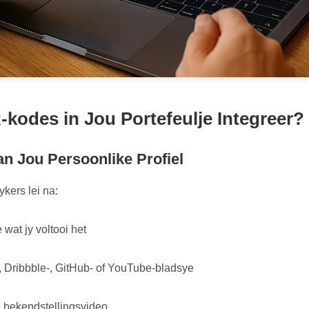
odes in Jou Portefeulje Integreer?
an Jou Persoonlike Profiel
kers lei na:
 wat jy voltooi het
 Dribbble-, GitHub- of YouTube-bladsye
e bekendstellingsvideo