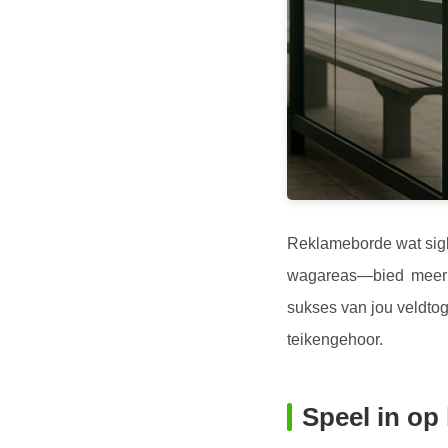
Reklameborde wat sigb
wagareas—bied meer g
sukses van jou veldto
teikengehoor.
Speel in op