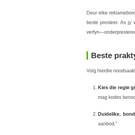
Deur elke reklamebord
beste presteer. As j
verfyn—onderpresteren
Beste prak
Volg hierdie noodsaak
Kies die regte g
mag kodes benodi
Duidelike, bon
aanbod.”