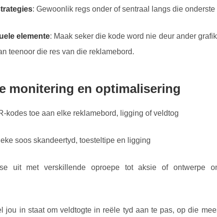
trategies
: Gewoonlik regs onder of sentraal langs die onderste 
suele elemente
: Maak seker die kode word nie deur ander grafik
taan teenoor die res van die reklamebord.
 monitering en optimalisering
-kodes toe aan elke reklamebord, ligging of veldtog
tieke soos skandeertyd, toesteltipe en ligging
tse uit met verskillende oproepe tot aksie of ontwerpe o
l jou in staat om veldtogte in reële tyd aan te pas, op die me