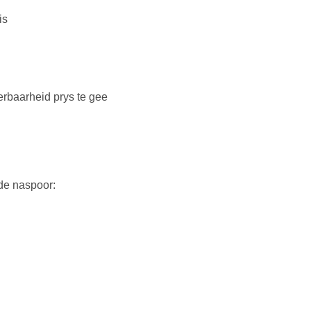
is
rbaarheid prys te gee
de naspoor: