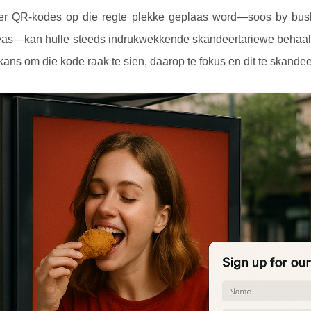
er QR-kodes op die regte plekke geplaas word—soos by busha
as—kan hulle steeds indrukwekkende skandeertariewe behaal.
kans om die kode raak te sien, daarop te fokus en dit te skandee