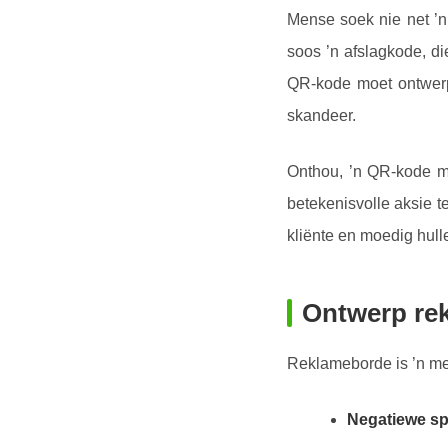
Mense soek nie net ’n 
soos ’n afslagkode, di
QR-kode moet ontwe
skandeer.
Onthou, ’n QR-kode mo
betekenisvolle aksie 
kliënte en moedig hull
Ontwerp rek
Reklameborde is ’n med
Negatiewe sp