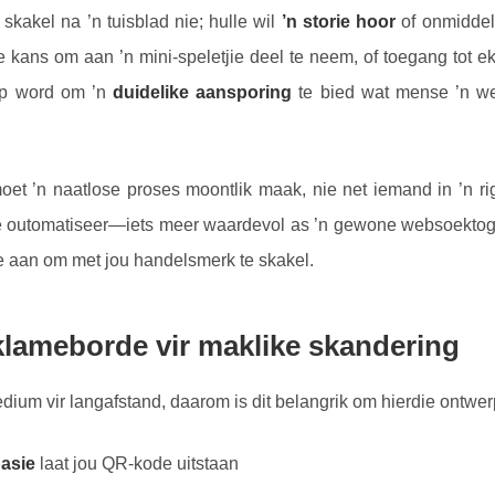
skakel na ’n tuisblad nie; hulle wil
’n storie hoor
of onmiddel
e kans om aan ’n mini-speletjie deel te neem, of toegang tot 
rp word om ’n
duidelike aansporing
te bied wat mense ’n we
et ’n naatlose proses moontlik maak, nie net iemand in ’n rigt
te outomatiseer—iets meer waardevol as ’n gewone websoekto
e aan om met jou handelsmerk te skakel.
lameborde vir maklike skandering
ium vir langafstand, daarom is dit belangrik om hierdie ontwer
asie
laat jou QR-kode uitstaan