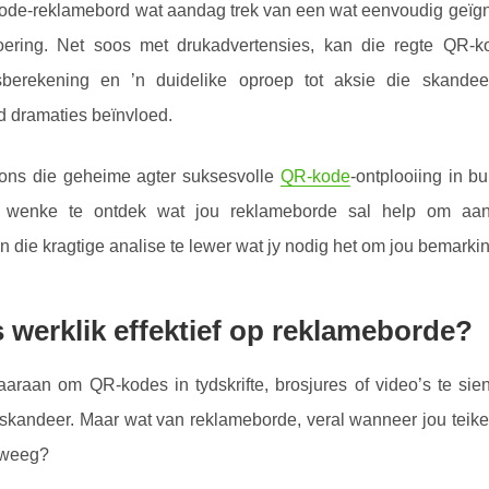
ode-reklamebord wat aandag trek van een wat eenvoudig geïg
oering. Net soos met drukadvertensies, kan die regte QR-ko
dsberekening en ’n duidelike oproep tot aksie die skande
d dramaties beïnvloed.
l ons die geheime agter suksesvolle
QR-kode
-ontplooiing in b
 wenke te ontdek wat jou reklameborde sal help om aand
n die kragtige analise te lewer wat jy nodig het om jou bemarkin
 werklik effektief op reklameborde?
aaraan om QR-kodes in tydskrifte, brosjures of video’s te s
 skandeer. Maar wat van reklameborde, veral wanneer jou teik
beweeg?