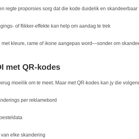
en regte proporsies sorg dat die kode duidelik en skandeerbaar 
ings- of flikker-effekte kan help om aandag te trek
met kleure, rame of ikone aangepas word—sonder om skandee
OI met QR-kodes
 berug moeilik om te meet. Maar met QR-kodes kan jy die volgen
anderings per reklamebord
oesteldata
d van elke skandering