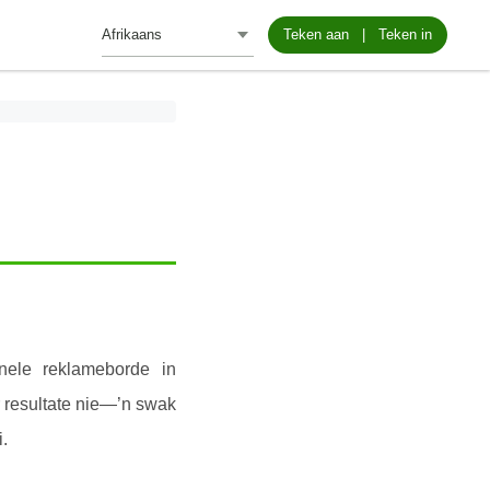
Teken aan
|
Teken in
nele reklameborde in
r resultate nie—’n swak
.