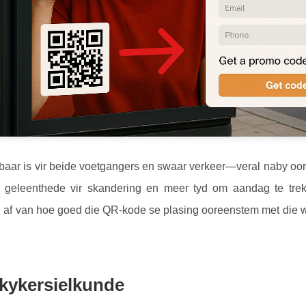
aar is vir beide voetgangers en swaar verkeer—veral naby oorg
eleenthede vir skandering en meer tyd om aandag te trek.
g af van hoe goed die QR-kode se plasing ooreenstem met die w
 kykersielkunde