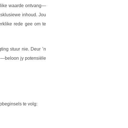
like waarde ontvang—
eksklusiewe inhoud. Jou
rklike rede gee om te
ing stuur nie. Deur ’n
g—beloon jy potensiële
pbeginsels te volg: