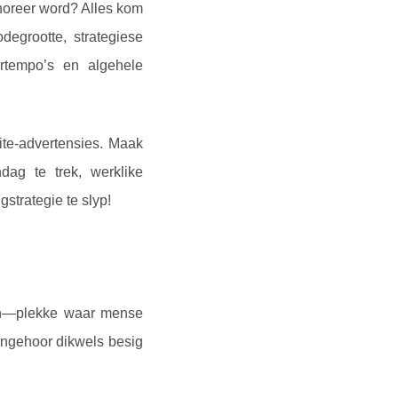
noreer word? Alles kom
degrootte, strategiese
ertempo’s en algehele
uite-advertensies. Maak
ag te trek, werklike
gstrategie te slyp!
ien—plekke waar mense
engehoor dikwels besig