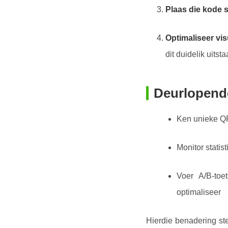
Plaas die kode s
Optimaliseer vi
dit duidelik uits
Deurlopende
Ken unieke QR
Monitor statis
Voer A/B-toe
optimaliseer
Hierdie benadering ste