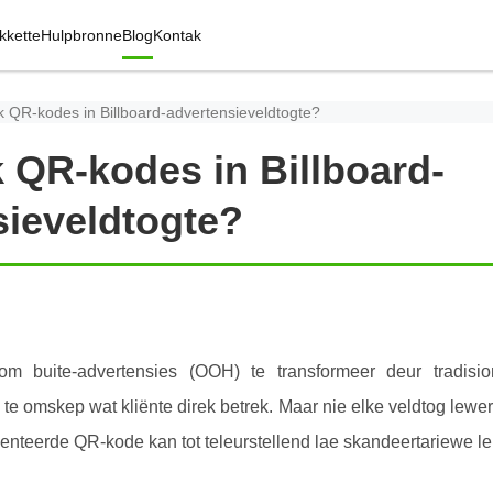
kkette
Hulpbronne
Blog
Kontak
 QR-kodes in Billboard-advertensieveldtogte?
 QR-kodes in Billboard-
sieveldtogte?
m buite-advertensies (OOH) te transformeer deur tradisio
 te omskep wat kliënte direk betrek. Maar nie elke veldtog lewe
nteerde QR-kode kan tot teleurstellend lae skandeertariewe lei