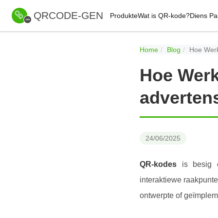
QRCODE-GEN
Produkte
Wat is QR-kode?
Diens Pa
Home
Blog
Hoe Werk
Hoe Werk
adverten
24/06/2025
QR-kodes
is besig o
interaktiewe raakpunte
ontwerpte of geïmpleme