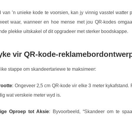
 van ’n unieke kode te voorsien, kan jy vinnig vasstel watter 
y weet waar, wanneer en hoe mense met jou QR-kodes omgaan,
de plekke uitskakel of dit opgradeer met sterker boodskappe.
tyke vir QR-kode-reklamebordontwer
like stappe om skandeertariewe te maksimeer:
rootte
: Ongeveer 2,5 cm QR-kode vir elke 3 meter kykafstand
g wat verskeie meter wyd is.
dige Oproep tot Aksie
: Byvoorbeeld, “Skandeer om te spaar