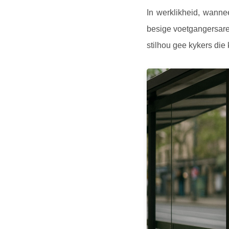
In werklikheid, wanne
besige voetgangersare
stilhou gee kykers die 