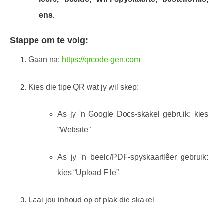
ens.
Stappe om te volg:
Gaan na:
https://qrcode-gen.com
Kies die tipe QR wat jy wil skep:
As jy 'n Google Docs-skakel gebruik: kies
“Website”
As jy 'n beeld/PDF-spyskaartlêer gebruik:
kies “Upload File”
Laai jou inhoud op of plak die skakel