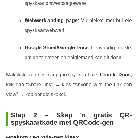
spyskaartontwerpsagteware
Webwerf/landing page
: Vir plekke met hul eie
spyskaartwebwerf
Google Sheet/Google Docs
: Eenvoudig, maklik
om op te dateer, en enigiemand kan dit doen
Maklikste voorstel: skep jou spyskaart met
Google Docs
,
klik dan “Share link” → kies “Anyone with the link can
view” → kopieer die skakel.
Stap 2 – Skep 'n gratis QR-
spyskaartkode met QRCode-gen
Hoekom QRCode-gen kies?