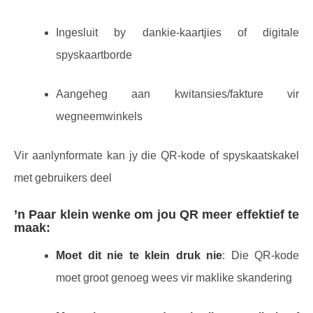
Ingesluit by dankie-kaartjies of digitale
spyskaartborde
Aangeheg aan kwitansies/fakture vir
wegneemwinkels
Vir aanlynformate kan jy die QR-kode of spyskaatskakel
met gebruikers deel
’n Paar klein wenke om jou QR meer effektief te
maak:
Moet dit nie te klein druk nie
: Die QR-kode
moet groot genoeg wees vir maklike skandering