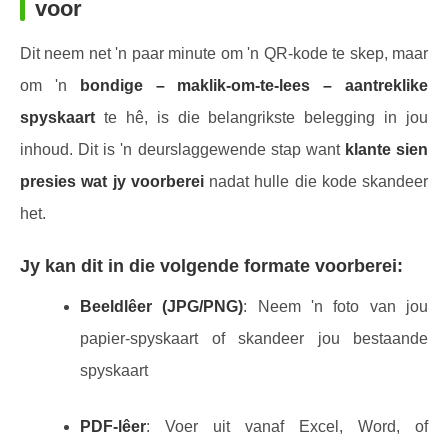
voor
Dit neem net 'n paar minute om 'n QR-kode te skep, maar
om 'n
bondige – maklik-om-te-lees – aantreklike
spyskaart
te hê, is die belangrikste belegging in jou
inhoud. Dit is 'n deurslaggewende stap want
klante sien
presies wat jy voorberei
nadat hulle die kode skandeer
het.
Jy kan dit in die volgende formate voorberei:
Beeldlêer (JPG/PNG)
: Neem 'n foto van jou
papier-spyskaart of skandeer jou bestaande
spyskaart
PDF-lêer
: Voer uit vanaf Excel, Word, of