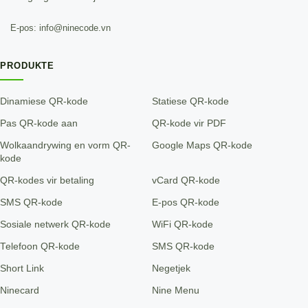
E-pos: info@ninecode.vn
PRODUKTE
Dinamiese QR-kode
Statiese QR-kode
Pas QR-kode aan
QR-kode vir PDF
Wolkaandrywing en vorm QR-
Google Maps QR-kode
kode
QR-kodes vir betaling
vCard QR-kode
SMS QR-kode
E-pos QR-kode
Sosiale netwerk QR-kode
WiFi QR-kode
Telefoon QR-kode
SMS QR-kode
Short Link
Negetjek
Ninecard
Nine Menu