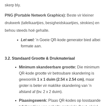
skerp bly.
PNG (Portable Network Graphics):
Beste vir kleiner
drukwerk (tafelkaartjies, besigheidskaartjies, strokies) en
behou steeds hoë gehalte.
Let wel:
’n Goeie QR-kode generator bied albei
formate aan.
3.2. Standaard Grootte & Drukmateriaal
Minimum skandeerbare grootte:
Die minimum
QR-kode grootte vir betroubare skandering is
gewoonlik
1 x 1 duim (2.54 x 2.54 cm)
, maar
groter is beter vir maklike skandering van ’n
afstand af (bv. 2 x 2 duim).
Plaasingswenk:
Plaas QR-kodes op losstaande