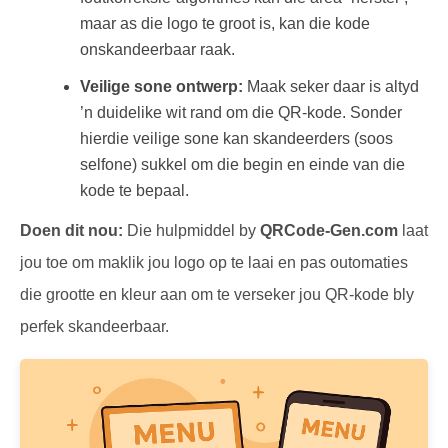
maar as die logo te groot is, kan die kode
onskandeerbaar raak.
Veilige sone ontwerp:
Maak seker daar is altyd
’n duidelike wit rand om die QR-kode. Sonder
hierdie veilige sone kan skandeerders (soos
selfone) sukkel om die begin en einde van die
kode te bepaal.
Doen dit nou:
Die hulpmiddel by
QRCode-Gen.com
laat
jou toe om maklik jou logo op te laai en pas outomaties
die grootte en kleur aan om te verseker jou QR-kode bly
perfek skandeerbaar.