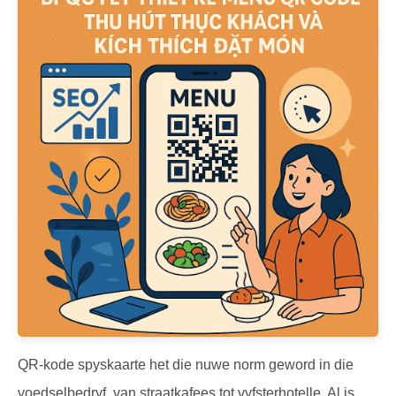
QR-kode spyskaarte het die nuwe norm geword in die
voedselbedryf, van straatkafees tot vyfsterhotelle. Al is