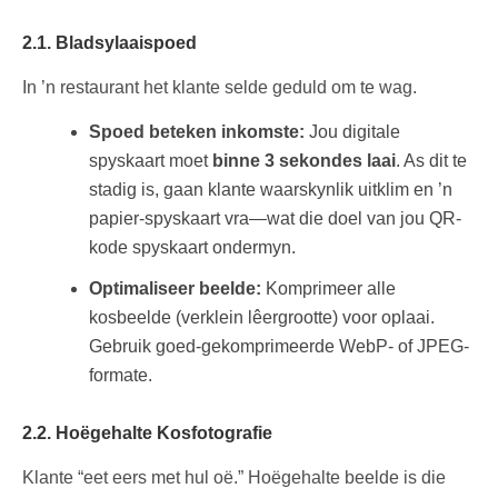
2.1. Bladsylaaispoed
In ’n restaurant het klante selde geduld om te wag.
Spoed beteken inkomste:
Jou digitale
spyskaart moet
binne 3 sekondes laai
. As dit te
stadig is, gaan klante waarskynlik uitklim en ’n
papier-spyskaart vra—wat die doel van jou QR-
kode spyskaart ondermyn.
Optimaliseer beelde:
Komprimeer alle
kosbeelde (verklein lêergrootte) voor oplaai.
Gebruik goed-gekomprimeerde WebP- of JPEG-
formate.
2.2. Hoëgehalte Kosfotografie
Klante “eet eers met hul oë.” Hoëgehalte beelde is die