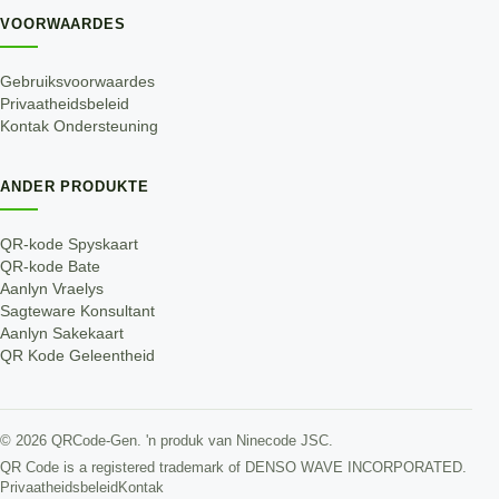
VOORWAARDES
Gebruiksvoorwaardes
Privaatheidsbeleid
Kontak Ondersteuning
ANDER PRODUKTE
QR-kode Spyskaart
QR-kode Bate
Aanlyn Vraelys
Sagteware Konsultant
Aanlyn Sakekaart
QR Kode Geleentheid
©
2026
QRCode-Gen.
'n produk van Ninecode JSC
.
QR Code is a registered trademark of DENSO WAVE INCORPORATED.
Privaatheidsbeleid
Kontak