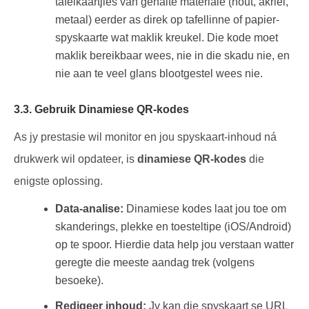
tafelkaartjies van gehalte materiale (hout, akriel,
metaal) eerder as direk op tafellinne of papier-
spyskaarte wat maklik kreukel. Die kode moet
maklik bereikbaar wees, nie in die skadu nie, en
nie aan te veel glans blootgestel wees nie.
3.3. Gebruik Dinamiese QR-kodes
As jy prestasie wil monitor en jou spyskaart-inhoud ná
drukwerk wil opdateer, is
dinamiese QR-kodes
die
enigste oplossing.
Data-analise:
Dinamiese kodes laat jou toe om
skanderings, plekke en toesteltipe (iOS/Android)
op te spoor. Hierdie data help jou verstaan watter
geregte die meeste aandag trek (volgens
besoeke).
Redigeer inhoud:
Jy kan die spyskaart se URL