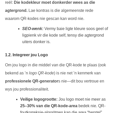
reël:
Die kodekleur moet donkerder wees as die
agtergrond.
Lae kontras is die algemeenste rede
waarom QR-kodes nie gescan kan word nie.
SEO-wenk:
Vermy baie ligte kleure soos geel of
ligpienk vir die kode self, tensy die agtergrond
uiters donker is.
1.2. Integreer jou Logo
Om jou logo in die middel van die QR-kode te plaas (ook
bekend as ’n
logo QR-kode
) is nie net ’n kenmerk van
professionele QR-generator
s nie—dit bou vertroue en
wys jou professionaliteit.
Veilige logogrootte:
Jou logo moet nie meer as
25–30% van die QR-kode-area
bedek nie. QR-
foutkorreksie-algoritmes kan die area “herstel”,