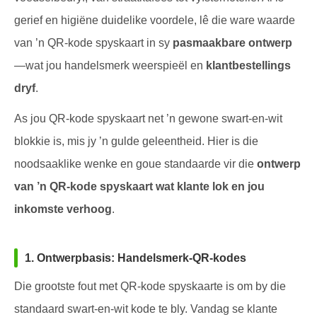
gerief en higiëne duidelike voordele, lê die ware waarde
van ’n QR-kode spyskaart in sy
pasmaakbare ontwerp
—wat jou handelsmerk weerspieël en
klantbestellings
dryf
.
As jou QR-kode spyskaart net ’n gewone swart-en-wit
blokkie is, mis jy ’n gulde geleentheid. Hier is die
noodsaaklike wenke en goue standaarde vir die
ontwerp
van ’n QR-kode spyskaart wat klante lok en jou
inkomste verhoog
.
1. Ontwerpbasis: Handelsmerk-QR-kodes
Die grootste fout met QR-kode spyskaarte is om by die
standaard swart-en-wit kode te bly. Vandag se klante