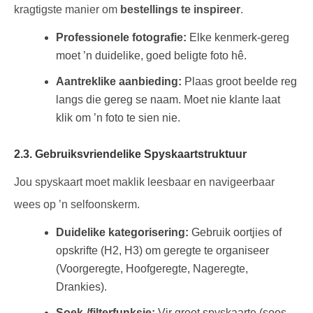
kragtigste manier om
bestellings te inspireer
.
Professionele fotografie:
Elke kenmerk-gereg
moet ’n duidelike, goed beligte foto hê.
Aantreklike aanbieding:
Plaas groot beelde reg
langs die gereg se naam. Moet nie klante laat
klik om ’n foto te sien nie.
2.3. Gebruiksvriendelike Spyskaartstruktuur
Jou spyskaart moet maklik leesbaar en navigeerbaar
wees op ’n selfoonskerm.
Duidelike kategorisering:
Gebruik oortjies of
opskrifte (H2, H3) om geregte te organiseer
(Voorgeregte, Hoofgeregte, Nageregte,
Drankies).
Soek-/filterfunksie:
Vir groot spyskaarte (soos