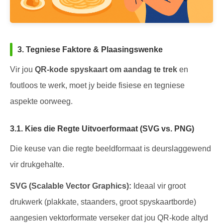
3. Tegniese Faktore & Plaasingswenke
Vir jou
QR-kode spyskaart om aandag te trek
en
foutloos te werk, moet jy beide fisiese en tegniese
aspekte oorweeg.
3.1. Kies die Regte Uitvoerformaat (SVG vs. PNG)
Die keuse van die regte beeldformaat is deurslaggewend
vir drukgehalte.
SVG (Scalable Vector Graphics):
Ideaal vir groot
drukwerk (plakkate, staanders, groot spyskaartborde)
aangesien vektorformate verseker dat jou QR-kode altyd