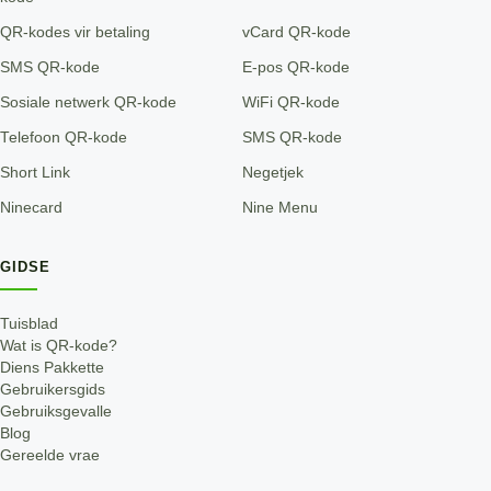
QR-kodes vir betaling
vCard QR-kode
SMS QR-kode
E-pos QR-kode
Sosiale netwerk QR-kode
WiFi QR-kode
Telefoon QR-kode
SMS QR-kode
Short Link
Negetjek
Ninecard
Nine Menu
GIDSE
Tuisblad
Wat is QR-kode?
Diens Pakkette
Gebruikersgids
Gebruiksgevalle
Blog
Gereelde vrae