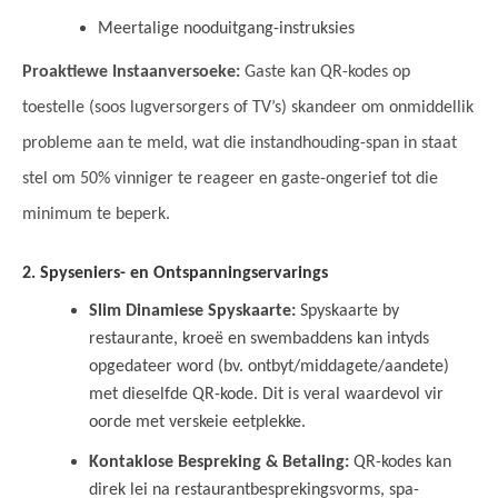
Meertalige nooduitgang-instruksies
Proaktiewe Instaanversoeke:
Gaste kan QR-kodes op
toestelle (soos lugversorgers of TV’s) skandeer om onmiddellik
probleme aan te meld, wat die instandhouding-span in staat
stel om 50% vinniger te reageer en gaste-ongerief tot die
minimum te beperk.
2. Spyseniers- en Ontspanningservarings
Slim Dinamiese Spyskaarte:
Spyskaarte by
restaurante, kroeë en swembaddens kan intyds
opgedateer word (bv. ontbyt/middagete/aandete)
met dieselfde QR-kode. Dit is veral waardevol vir
oorde met verskeie eetplekke.
Kontaklose Bespreking & Betaling:
QR-kodes kan
direk lei na restaurantbesprekingsvorms, spa-