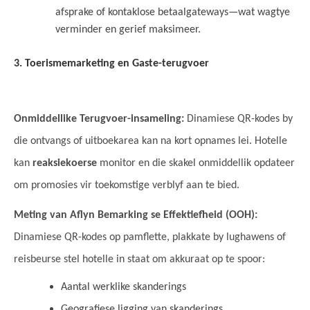
afsprake of kontaklose betaalgateways—wat wagtye
verminder en gerief maksimeer.
3. Toerismemarketing en Gaste-terugvoer
Onmiddellike Terugvoer-insameling:
Dinamiese QR-kodes by
die ontvangs of uitboekarea kan na kort opnames lei. Hotelle
kan
reaksiekoerse
monitor en die skakel onmiddellik opdateer
om promosies vir toekomstige verblyf aan te bied.
Meting van Aflyn Bemarking se Effektiefheid (OOH):
Dinamiese QR-kodes op pamflette, plakkate by lughawens of
reisbeurse stel hotelle in staat om akkuraat op te spoor:
Aantal werklike skanderings
Geografiese ligging van skanderings