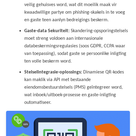
veilig gehuisves word, wat dit moeilik maak vir
kwaadwillige partye om phishing-skakels in te voeg
en gaste teen aanlyn bedreigings beskerm.
Gaste-data Sekuriteit:
Skandering-opsporingstelsels
moet streng voldoen aan internasionale
databeskermingsregulasies (soos GDPR, CCPA waar
van toepassing), sodat gaste se persoonlike inligting
ten volle beskerm word.
Stelselintegrasie-oplossings:
Dinamiese QR-kodes
kan maklik via API met bestaande
eiendomsbestuurstelsels (PMS) geïntegreer word,
wat inboek/uitboek-prosesse en gaste-inligting
outomatiseer.