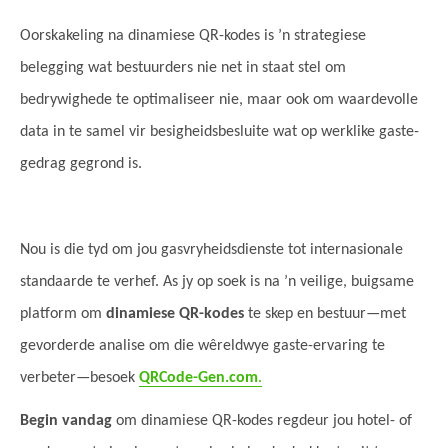
Oorskakeling na dinamiese QR-kodes is ’n strategiese
belegging wat bestuurders nie net in staat stel om
bedrywighede te optimaliseer nie, maar ook om waardevolle
data in te samel vir besigheidsbesluite wat op werklike gaste-
gedrag gegrond is.
Nou is die tyd om jou gasvryheidsdienste tot internasionale
standaarde te verhef. As jy op soek is na ’n veilige, buigsame
platform om
dinamiese QR-kodes
te skep en bestuur—met
gevorderde analise om die wêreldwye gaste-ervaring te
verbeter—besoek
QRCode-Gen.com
.
Begin vandag
om dinamiese QR-kodes regdeur jou hotel- of