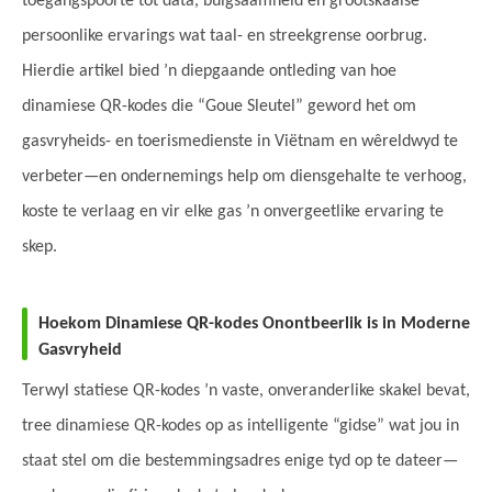
toegangspoorte tot data, buigsaamheid en grootskaalse
persoonlike ervarings wat taal- en streekgrense oorbrug.
Hierdie artikel bied ’n diepgaande ontleding van hoe
dinamiese QR-kodes die “Goue Sleutel” geword het om
gasvryheids- en toerismedienste in Viëtnam en wêreldwyd te
verbeter—en ondernemings help om diensgehalte te verhoog,
koste te verlaag en vir elke gas ’n onvergeetlike ervaring te
skep.
Hoekom Dinamiese QR-kodes Onontbeerlik is in Moderne
Gasvryheid
Terwyl statiese QR-kodes ’n vaste, onveranderlike skakel bevat,
tree dinamiese QR-kodes op as intelligente “gidse” wat jou in
staat stel om die bestemmingsadres enige tyd op te dateer—