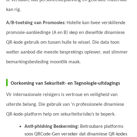
te verstaan, wat personeelbeplanning en gedrukte materiaal
kan rig.
A/B-toetsing van Promosies:
Hotelle kan twee verskillende
promosie-aanbiedinge (A en B) skep en dieselfde dinamiese
QR-kode gebruik om tussen hulle te wissel. Die data toon
watter aanbod die meeste besprekings oplewer, wat slimmer
bemarkingsbesteding moontlik maak.
Oorkoming van Sekuriteit- en Tegnologie-uitdagings
Vir internasionale reisigers is vertroue en veiligheid van
uiterste belang. Die gebruik van ’n professionele dinamiese
QR-kode-platform help om sekuriteitsrisiko’s te beperk.
Anti-phishing Beskerming:
Betroubare platforms
soos QRCode-Gen verseker dat dinamiese QR-kodes