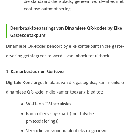
die standaard diensbladsy geneem word—alles met
naatlose outomatisering.
Deurbraaktoepassings van Dinamiese QR-kodes by Elke
Gastekontakpunt
Dinamiese QR-kodes behoort by elke kontakpunt in die gaste-
ervaring geïntegreer te word—van inboek tot uitboek.
1. Kamerbestuur en Geriewe
Digitale Konsiërge:
In plaas van dik gastegidse, kan ’n enkele
dinamiese QR-kode in die kamer toegang bied tot:
Wi-Fi- en TV-instruksies
Kamerdiens-spyskaart (met intydse
prysopdaterings)
Versoeke vir skoonmaak of ekstra geriewe