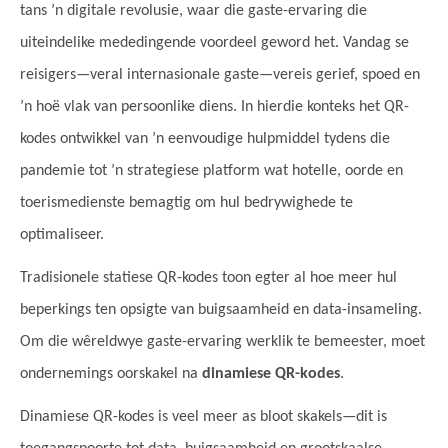
tans ’n digitale revolusie, waar die gaste-ervaring die
uiteindelike mededingende voordeel geword het. Vandag se
reisigers—veral internasionale gaste—vereis gerief, spoed en
’n hoë vlak van persoonlike diens. In hierdie konteks het QR-
kodes ontwikkel van ’n eenvoudige hulpmiddel tydens die
pandemie tot ’n strategiese platform wat hotelle, oorde en
toerismedienste bemagtig om hul bedrywighede te
optimaliseer.
Tradisionele statiese QR-kodes toon egter al hoe meer hul
beperkings ten opsigte van buigsaamheid en data-insameling.
Om die wêreldwye gaste-ervaring werklik te bemeester, moet
ondernemings oorskakel na
dinamiese QR-kodes
.
Dinamiese QR-kodes is veel meer as bloot skakels—dit is