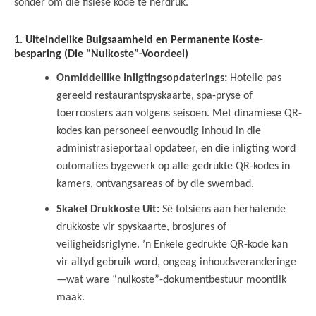
sonder om die fisiese kode te herdruk.
1. Uiteindelike Buigsaamheid en Permanente Koste-
besparing (Die “Nulkoste”-Voordeel)
Onmiddellike Inligtingsopdaterings:
Hotelle pas
gereeld restaurantspyskaarte, spa-pryse of
toerroosters aan volgens seisoen. Met dinamiese QR-
kodes kan personeel eenvoudig inhoud in die
administrasieportaal opdateer, en die inligting word
outomaties bygewerk op alle gedrukte QR-kodes in
kamers, ontvangsareas of by die swembad.
Skakel Drukkoste Uit:
Sê totsiens aan herhalende
drukkoste vir spyskaarte, brosjures of
veiligheidsriglyne. ’n Enkele gedrukte QR-kode kan
vir altyd gebruik word, ongeag inhoudsveranderinge
—wat ware “nulkoste”-dokumentbestuur moontlik
maak.