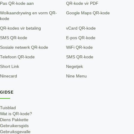
Pas QR-kode aan
QR-kode vir PDF
Wolkaandrywing en vorm QR-
Google Maps QR-kode
kode
QR-kodes vir betaling
vCard QR-kode
SMS QR-kode
E-pos QR-kode
Sosiale netwerk QR-kode
WiFi QR-kode
Telefoon QR-kode
SMS QR-kode
Short Link
Negetjek
Ninecard
Nine Menu
GIDSE
Tuisblad
Wat is QR-kode?
Diens Pakkette
Gebruikersgids
Gebruiksgevalle