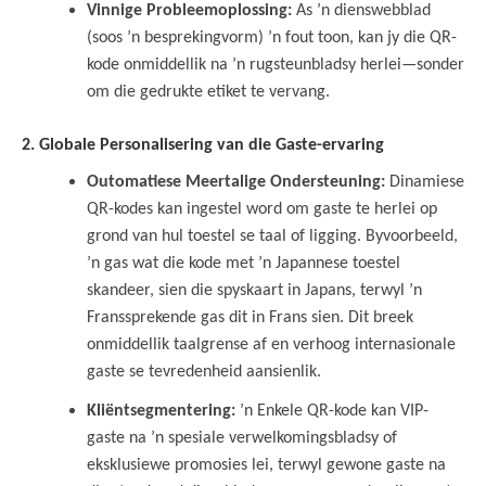
Vinnige Probleemoplossing:
As ’n dienswebblad
(soos ’n besprekingvorm) ’n fout toon, kan jy die QR-
kode onmiddellik na ’n rugsteunbladsy herlei—sonder
om die gedrukte etiket te vervang.
2. Globale Personalisering van die Gaste-ervaring
Outomatiese Meertalige Ondersteuning:
Dinamiese
QR-kodes kan ingestel word om gaste te herlei op
grond van hul toestel se taal of ligging. Byvoorbeeld,
’n gas wat die kode met ’n Japannese toestel
skandeer, sien die spyskaart in Japans, terwyl ’n
Franssprekende gas dit in Frans sien. Dit breek
onmiddellik taalgrense af en verhoog internasionale
gaste se tevredenheid aansienlik.
Kliëntsegmentering:
’n Enkele QR-kode kan VIP-
gaste na ’n spesiale verwelkomingsbladsy of
eksklusiewe promosies lei, terwyl gewone gaste na