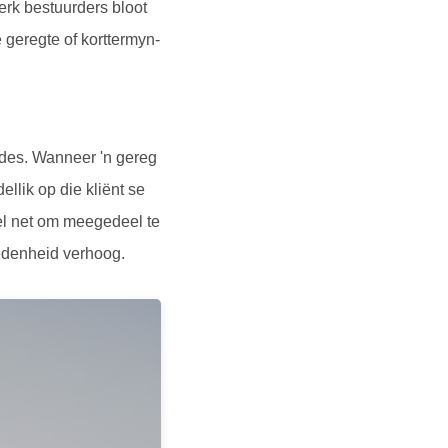
erk bestuurders bloot
e geregte of korttermyn-
odes. Wanneer 'n gereg
llik op die kliënt se
el net om meegedeel te
redenheid verhoog.