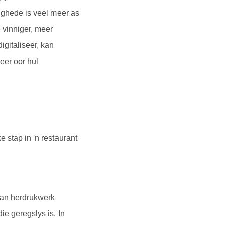
ighede is veel meer as
e vinniger, meer
igitaliseer, kan
eer oor hul
 stap in 'n restaurant
 van herdrukwerk
ie geregslys is. In