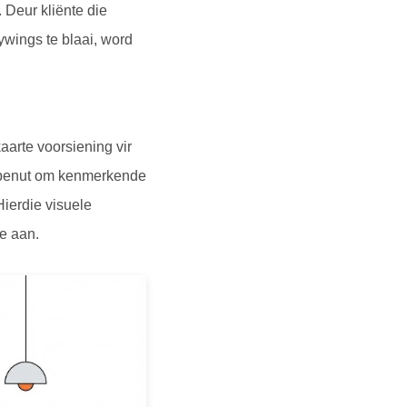
 Deur kliënte die
ywings te blaai, word
aarte voorsiening vir
it benut om kenmerkende
Hierdie visuele
te aan.