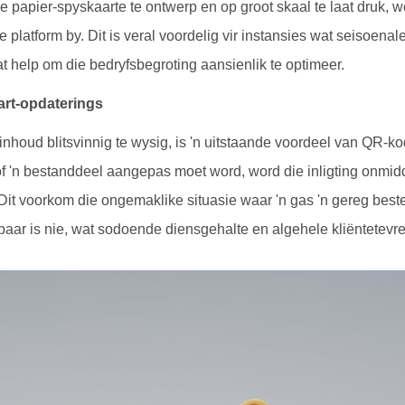
papier-spyskaarte te ontwerp en op groot skaal te laat druk, w
le platform by. Dit is veral voordelig vir instansies wat seisoenal
 help om die bedryfsbegroting aansienlik te optimeer.
art-opdaterings
houd blitsvinnig te wysig, is 'n uitstaande voordeel van QR-k
 of 'n bestanddeel aangepas moet word, word die inligting onmidde
Dit voorkom die ongemaklike situasie waar 'n gas 'n gereg best
kbaar is nie, wat sodoende diensgehalte en algehele kliëntetev