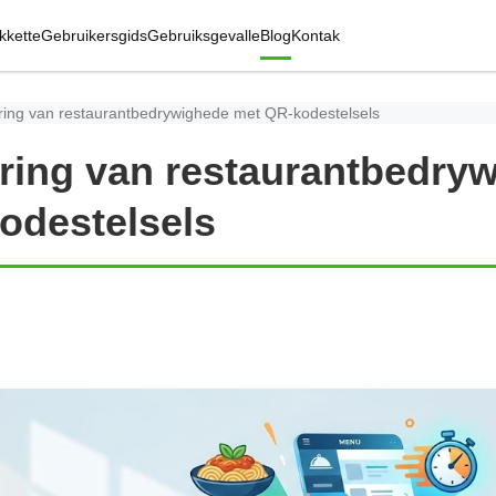
kkette
Gebruikersgids
Gebruiksgevalle
Blog
Kontak
sering van restaurantbedrywighede met QR-kodestelsels
ering van restaurantbedry
odestelsels