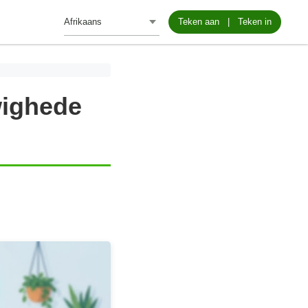
Teken aan
|
Teken in
wighede