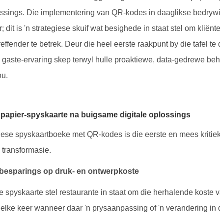
ossings. Die implementering van QR-kodes in daaglikse bedryw
; dit is 'n strategiese skuif wat besighede in staat stel om kliënt
effender te betrek. Deur die heel eerste raakpunt by die tafel te d
e gaste-ervaring skep terwyl hulle proaktiewe, data-gedrewe beh
ou.
 papier-spyskaarte na buigsame digitale oplossings
iese spyskaartboeke met QR-kodes is die eerste en mees kritieke
 transformasie.
 besparings op druk- en ontwerpkoste
le spyskaarte stel restaurante in staat om die herhalende koste
 elke keer wanneer daar 'n prysaanpassing of 'n verandering in d