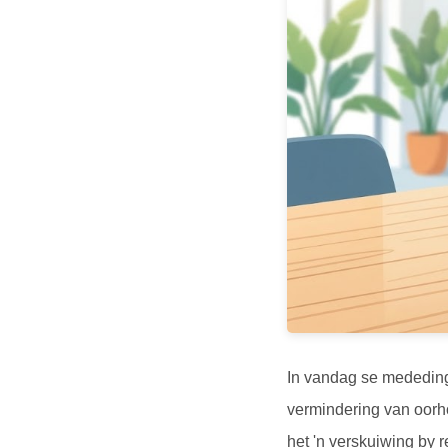
In vandag se mededing
vermindering van oorh
het 'n verskuiwing by 