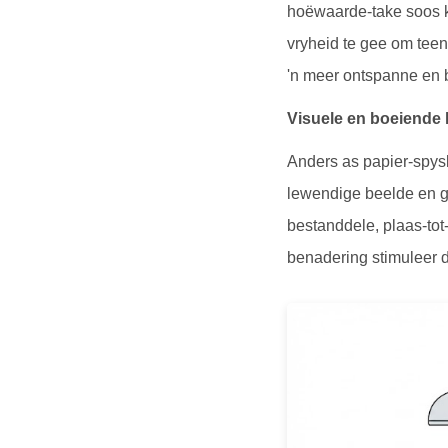
hoëwaarde-take soos k
vryheid te gee om teen
'n meer ontspanne en 
Visuele en boeiende
Anders as papier-spysk
lewendige beelde en ge
bestanddele, plaas-tot-
benadering stimuleer d