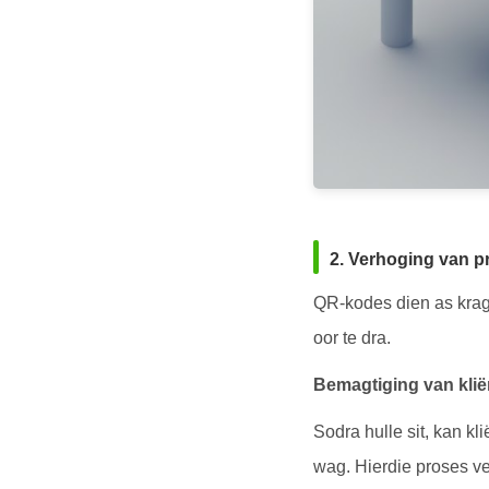
2. Verhoging van pr
QR-kodes dien as kragt
oor te dra.
Bemagtiging van kliën
Sodra hulle sit, kan kl
wag. Hierdie proses ver