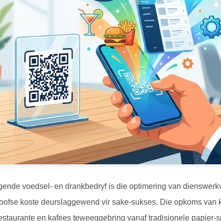
ende voedsel- en drankbedryf is die optimering van dienswerkv
oofse koste deurslaggewend vir sake-sukses. Die opkoms van 
restaurante en kafees teweeggebring vanaf tradisionele papier-