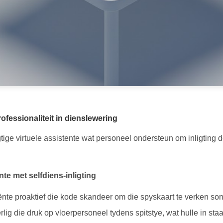
ofessionaliteit in dienslewering
ige virtuele assistente wat personeel ondersteun om inligting d
te met selfdiens-inligting
iënte proaktief die kode skandeer om die spyskaart te verken sond
lig die druk op vloerpersoneel tydens spitstye, wat hulle in staa