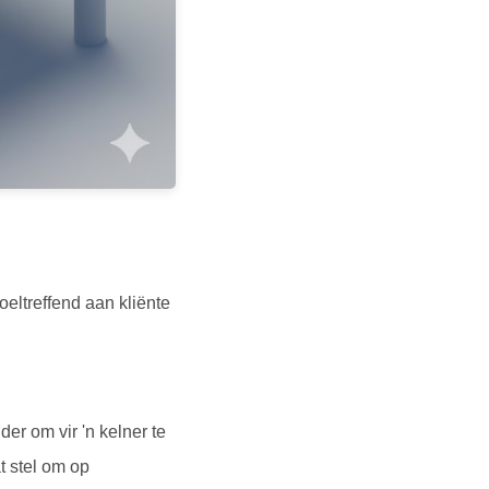
oeltreffend aan kliënte
er om vir 'n kelner te
t stel om op