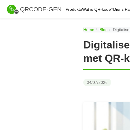
QRCODE-GEN
Produkte
Wat is QR-kode?
Diens Pa
Home
Blog
Digitali
Digitalis
met QR-k
04/07/2026