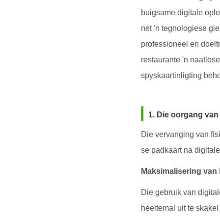
buigsame digitale opl
net 'n tegnologiese gier
professioneel en doeltr
restaurante 'n naatlos
spyskaartinligting beh
1. Die oorgang van
Die vervanging van fis
se padkaart na digitale
Maksimalisering van
Die gebruik van digita
heeltemal uit te skakel