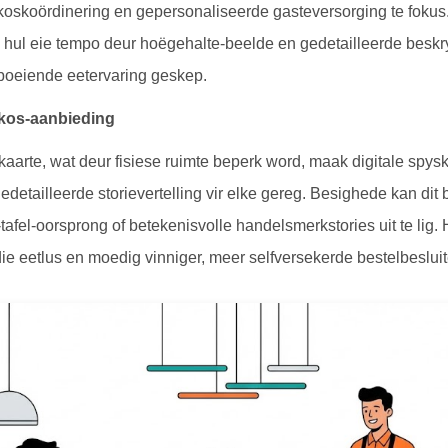
oskoördinering en gepersonaliseerde gasteversorging te fokus.
 hul eie tempo deur hoëgehalte-beelde en gedetailleerde beskr
boeiende eetervaring geskep.
 kos-aanbieding
aarte, wat deur fisiese ruimte beperk word, maak digitale spysk
detailleerde storievertelling vir elke gereg. Besighede kan d
tafel-oorsprong of betekenisvolle handelsmerkstories uit te lig. 
ie eetlus en moedig vinniger, meer selfversekerde bestelbeslui