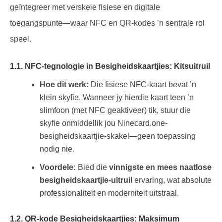
geïntegreer met verskeie fisiese en digitale
toegangspunte—waar NFC en QR-kodes ’n sentrale rol
speel.
1.1. NFC-tegnologie in Besigheidskaartjies: Kitsuitruil
Hoe dit werk:
Die fisiese NFC-kaart bevat ’n
klein skyfie. Wanneer jy hierdie kaart teen ’n
slimfoon (met NFC geaktiveer) tik, stuur die
skyfie onmiddellik jou Ninecard.one-
besigheidskaartjie-skakel—geen toepassing
nodig nie.
Voordele:
Bied die
vinnigste en mees naatlose
besigheidskaartjie-uitruil
ervaring, wat absolute
professionaliteit en moderniteit uitstraal.
1.2. QR-kode Besigheidskaartjies: Maksimum