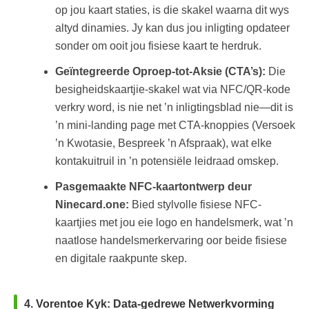
op jou kaart staties, is die skakel waarna dit wys
altyd dinamies. Jy kan dus jou inligting opdateer
sonder om ooit jou fisiese kaart te herdruk.
Geïntegreerde Oproep-tot-Aksie (CTA’s):
Die
besigheidskaartjie-skakel wat via NFC/QR-kode
verkry word, is nie net ’n inligtingsblad nie—dit is
’n mini-landing page met CTA-knoppies (Versoek
’n Kwotasie, Bespreek ’n Afspraak), wat elke
kontakuitruil in ’n potensiële leidraad omskep.
Pasgemaakte NFC-kaartontwerp deur
Ninecard.one:
Bied stylvolle fisiese NFC-
kaartjies met jou eie logo en handelsmerk, wat ’n
naatlose handelsmerkervaring oor beide fisiese
en digitale raakpunte skep.
4. Vorentoe Kyk: Data-gedrewe Netwerkvorming