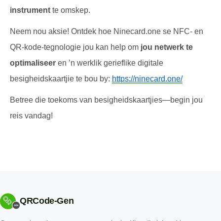
instrument
te omskep.
Neem nou aksie! Ontdek hoe Ninecard.one se NFC- en
QR-kode-tegnologie jou kan help om
jou netwerk te
optimaliseer
en ’n werklik gerieflike digitale
besigheidskaartjie te bou by:
https://ninecard.one/
Betree die toekoms van besigheidskaartjies—begin jou
reis vandag!
QRCode-Gen