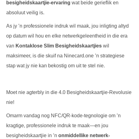
besigheidskaartjie-ervaring
wat beide gerieflik en
absoluut veilig is.
As jy ’n professionele indruk wil maak, jou inligting altyd
op datum wil hou en elke netwerkgeleentheid in die era
van
Kontaklose Slim Besigheidskaartjies
wil
maksimeer, is die skuif na Ninecard.one ’n strategiese
stap wat jy nie kan bekostig om uit te stel nie.
Moet nie agterbly in die 4.0 Besigheidskaartjie-Revolusie
nie!
Omarm vandag nog NFC/QR-kode-tegnologie om ’n
kragtige, professionele indruk te maak—en jou
besigheidskaartjie in ’n
onmiddellike netwerk-