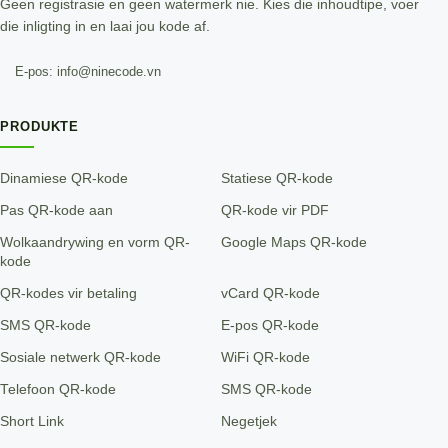
Geen registrasie en geen watermerk nie. Kies die inhoudtipe, voer
die inligting in en laai jou kode af.
E-pos: info@ninecode.vn
PRODUKTE
Dinamiese QR-kode
Statiese QR-kode
Pas QR-kode aan
QR-kode vir PDF
Wolkaandrywing en vorm QR-
Google Maps QR-kode
kode
QR-kodes vir betaling
vCard QR-kode
SMS QR-kode
E-pos QR-kode
Sosiale netwerk QR-kode
WiFi QR-kode
Telefoon QR-kode
SMS QR-kode
Short Link
Negetjek