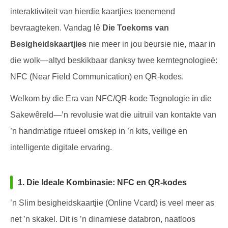
interaktiwiteit van hierdie kaartjies toenemend
bevraagteken. Vandag lê
Die Toekoms van
Besigheidskaartjies
nie meer in jou beursie nie, maar in
die wolk—altyd beskikbaar danksy twee kerntegnologieë:
NFC (Near Field Communication) en QR-kodes.
Welkom by die Era van NFC/QR-kode Tegnologie in die
Sakewêreld—’n revolusie wat die uitruil van kontakte van
’n handmatige ritueel omskep in ’n kits, veilige en
intelligente digitale ervaring.
1. Die Ideale Kombinasie: NFC en QR-kodes
’n Slim besigheidskaartjie (Online Vcard) is veel meer as
net ’n skakel. Dit is ’n dinamiese databron, naatloos