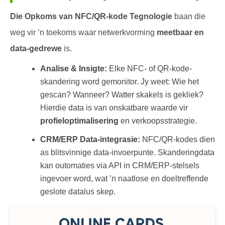
Die Opkoms van NFC/QR-kode Tegnologie
baan die
weg vir ’n toekoms waar netwerkvorming
meetbaar en
data-gedrewe
is.
Analise & Insigte:
Elke NFC- of QR-kode-
skandering word gemonitor. Jy weet: Wie het
gescan? Wanneer? Watter skakels is gekliek?
Hierdie data is van onskatbare waarde vir
profieloptimalisering
en verkoopsstrategie.
CRM/ERP Data-integrasie:
NFC/QR-kodes dien
as blitsvinnige data-invoerpunte. Skanderingdata
kan outomaties via API in CRM/ERP-stelsels
ingevoer word, wat ’n naatlose en doeltreffende
geslote datalus skep.