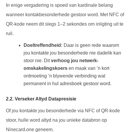
In enige vergadering is spoed van kardinale belang
wanneer kontakbesonderhede gestoor word. Met NFC of
QR-kode neem dit slegs 1–2 sekondes om inligting uit te
ruil.
Doeltreffendheid:
Daar is geen rede waarom
jou kontakte jou besonderhede nie dadelik kan
stoor nie. Dit
verhoog jou netwerk-
omskakelingskoers
en maak van ’n kort
ontmoeting ’n blywende verbinding wat
permanent in hul adresboek gestoor word.
2.2. Verseker Altyd Datapresisie
Of jou kontakte jou besonderhede via NFC of QR-kode
stoor, hulle word altyd na jou unieke databron op
Ninecard.one geneem.