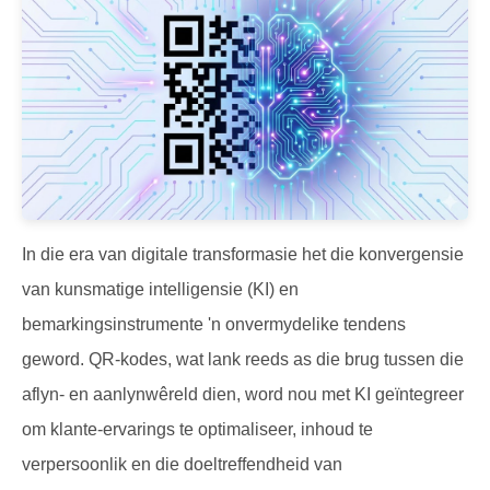
In die era van digitale transformasie het die konvergensie
van kunsmatige intelligensie (KI) en
bemarkingsinstrumente 'n onvermydelike tendens
geword. QR-kodes, wat lank reeds as die brug tussen die
aflyn- en aanlynwêreld dien, word nou met KI geïntegreer
om klante-ervarings te optimaliseer, inhoud te
verpersoonlik en die doeltreffendheid van