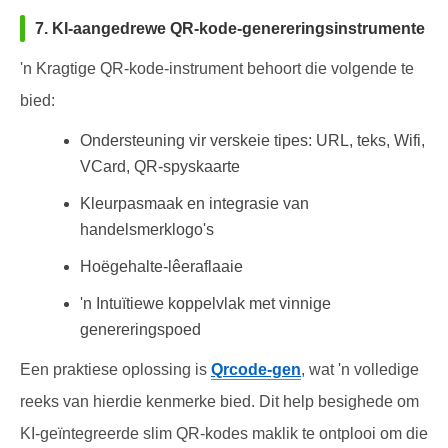
7. KI-aangedrewe QR-kode-genereringsinstrumente
'n Kragtige QR-kode-instrument behoort die volgende te
bied:
Ondersteuning vir verskeie tipes: URL, teks, Wifi,
VCard, QR-spyskaarte
Kleurpasmaak en integrasie van
handelsmerklogo's
Hoëgehalte-lêeraflaaie
'n Intuïtiewe koppelvlak met vinnige
genereringspoed
Een praktiese oplossing is
Qrcode-gen
, wat 'n volledige
reeks van hierdie kenmerke bied. Dit help besighede om
KI-geïntegreerde slim QR-kodes maklik te ontplooi om die