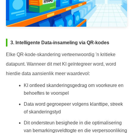
3. Intelligente Data-insameling via QR-kodes
Elke QR-kode-skandering verteenwoordig 'n kritieke
datapunt. Wanneer dit met KI geïntegreer word, word
hierdie data aansienlik meer waardevol:
KI ontleed skanderingsgedrag om voorkeure en
behoeftes te voorspel
Data word gegroepeer volgens klanttipe, streek
of skanderingstyd
Dit ondersteun besighede in die optimalisering
van bemarkingsveldtogte en die verpersoonliking