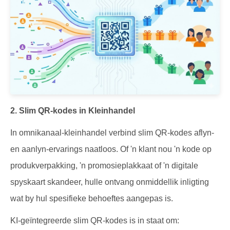
2. Slim QR-kodes in Kleinhandel
In omnikanaal-kleinhandel verbind slim QR-kodes aflyn-
en aanlyn-ervarings naatloos. Of 'n klant nou 'n kode op
produkverpakking, 'n promosieplakkaat of 'n digitale
spyskaart skandeer, hulle ontvang onmiddellik inligting
wat by hul spesifieke behoeftes aangepas is.
KI-geïntegreerde slim QR-kodes is in staat om: