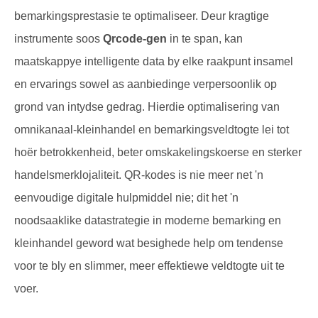
bemarkingsprestasie te optimaliseer. Deur kragtige
instrumente soos
Qrcode-gen
in te span, kan
maatskappye intelligente data by elke raakpunt insamel
en ervarings sowel as aanbiedinge verpersoonlik op
grond van intydse gedrag. Hierdie optimalisering van
omnikanaal-kleinhandel en bemarkingsveldtogte lei tot
hoër betrokkenheid, beter omskakelingskoerse en sterker
handelsmerklojaliteit. QR-kodes is nie meer net 'n
eenvoudige digitale hulpmiddel nie; dit het 'n
noodsaaklike datastrategie in moderne bemarking en
kleinhandel geword wat besighede help om tendense
voor te bly en slimmer, meer effektiewe veldtogte uit te
voer.