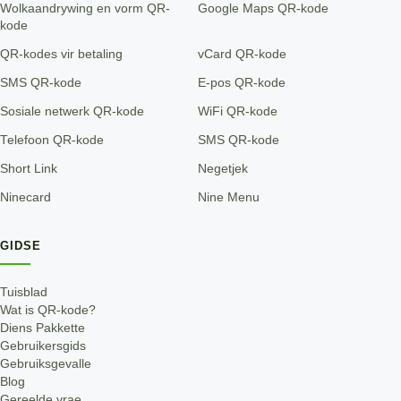
Wolkaandrywing en vorm QR-
Google Maps QR-kode
kode
QR-kodes vir betaling
vCard QR-kode
SMS QR-kode
E-pos QR-kode
Sosiale netwerk QR-kode
WiFi QR-kode
Telefoon QR-kode
SMS QR-kode
Short Link
Negetjek
Ninecard
Nine Menu
GIDSE
Tuisblad
Wat is QR-kode?
Diens Pakkette
Gebruikersgids
Gebruiksgevalle
Blog
Gereelde vrae