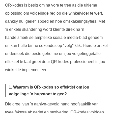
QR-kodes is besig om na vore te tree as die ultieme
oplossing om volgelinge reg op die winkelvloer te werf,
danksy hul gerief, spoed en hoë omskakelingsyfers. Met
'n enkele skandering word kliënte direk na 'n
handelsmerk se amptelike sosiale media-blad geneem
en kan hulle binne sekondes op "volg" klik. Hierdie artikel
ondersoek die beste geheime om jou volgelinggetalle
effektief te laat groei deur QR-kodes professioneel in jou
winkel te implementeer.
1. Waarom is QR-kodes so effektief om jou
volgelinge 'n hupstoot te gee?
Die groei van 'n aanlyn-gevolg hang hoofsaaklik van
twee faktore af: gerief en motivering. QR-kodes voldoen