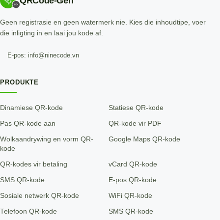
QRCode-Gen
Geen registrasie en geen watermerk nie. Kies die inhoudtipe, voer
die inligting in en laai jou kode af.
E-pos: info@ninecode.vn
PRODUKTE
Dinamiese QR-kode
Statiese QR-kode
Pas QR-kode aan
QR-kode vir PDF
Wolkaandrywing en vorm QR-
Google Maps QR-kode
kode
QR-kodes vir betaling
vCard QR-kode
SMS QR-kode
E-pos QR-kode
Sosiale netwerk QR-kode
WiFi QR-kode
Telefoon QR-kode
SMS QR-kode