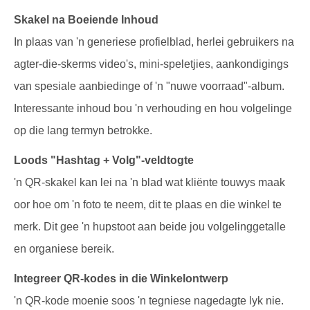
Skakel na Boeiende Inhoud
In plaas van 'n generiese profielblad, herlei gebruikers na
agter-die-skerms video's, mini-speletjies, aankondigings
van spesiale aanbiedinge of 'n "nuwe voorraad"-album.
Interessante inhoud bou 'n verhouding en hou volgelinge
op die lang termyn betrokke.
Loods "Hashtag + Volg"-veldtogte
'n QR-skakel kan lei na 'n blad wat kliënte touwys maak
oor hoe om 'n foto te neem, dit te plaas en die winkel te
merk. Dit gee 'n hupstoot aan beide jou volgelinggetalle
en organiese bereik.
Integreer QR-kodes in die Winkelontwerp
'n QR-kode moenie soos 'n tegniese nagedagte lyk nie.