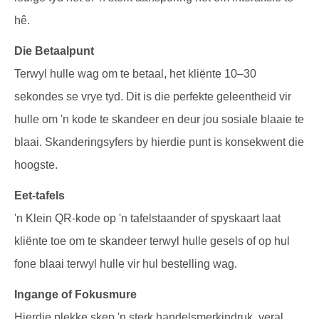
hê.
Die Betaalpunt
Terwyl hulle wag om te betaal, het kliënte 10–30
sekondes se vrye tyd. Dit is die perfekte geleentheid vir
hulle om 'n kode te skandeer en deur jou sosiale blaaie te
blaai. Skanderingsyfers by hierdie punt is konsekwent die
hoogste.
Eet-tafels
'n Klein QR-kode op 'n tafelstaander of spyskaart laat
kliënte toe om te skandeer terwyl hulle gesels of op hul
fone blaai terwyl hulle vir hul bestelling wag.
Ingange of Fokusmure
Hierdie plekke skep 'n sterk handelsmerkindruk, veral