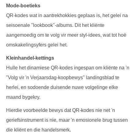
Mode-boetieks
QR-kodes wat in aantrekhokkies geplaas is, het gelei na
seisoenale "lookbook"-albums. Dit het kliënte
aangemoedig om te volg vir meer styl-idees, wat tot hoë
omskakelingsyfers gelei het.
Kleinhandel-kettings
Hulle het dinamiese QR-kodes ingespan om kliënte na 'n
"Volg vir 'n Verjaarsdag-koopbewys" landingsblad te
herlei, en sodoende duisende nuwe volgelinge elke
maand bygekry.
Hierdie voorbeelde bewys dat QR-kodes nie net 'n
geriefsinstrument is nie, maar 'n emosionele brug tussen
die kliënt en die handelsmerk.