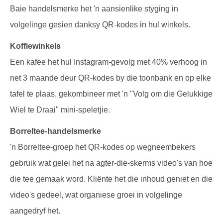
Baie handelsmerke het 'n aansienlike styging in
volgelinge gesien danksy QR-kodes in hul winkels.
Koffiewinkels
Een kafee het hul Instagram-gevolg met 40% verhoog in
net 3 maande deur QR-kodes by die toonbank en op elke
tafel te plaas, gekombineer met 'n "Volg om die Gelukkige
Wiel te Draai" mini-speletjie.
Borreltee-handelsmerke
'n Borreltee-groep het QR-kodes op wegneembekers
gebruik wat gelei het na agter-die-skerms video's van hoe
die tee gemaak word. Kliënte het die inhoud geniet en die
video's gedeel, wat organiese groei in volgelinge
aangedryf het.