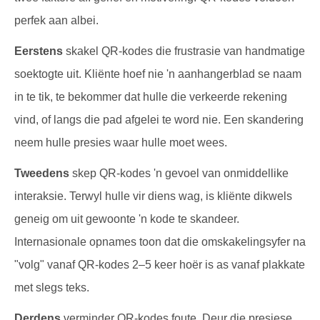
perfek aan albei.
Eerstens
skakel QR-kodes die frustrasie van handmatige
soektogte uit. Kliënte hoef nie 'n aanhangerblad se naam
in te tik, te bekommer dat hulle die verkeerde rekening
vind, of langs die pad afgelei te word nie. Een skandering
neem hulle presies waar hulle moet wees.
Tweedens
skep QR-kodes 'n gevoel van onmiddellike
interaksie. Terwyl hulle vir diens wag, is kliënte dikwels
geneig om uit gewoonte 'n kode te skandeer.
Internasionale opnames toon dat die omskakelingsyfer na
"volg" vanaf QR-kodes 2–5 keer hoër is as vanaf plakkate
met slegs teks.
Derdens
verminder QR-kodes foute. Deur die presiese