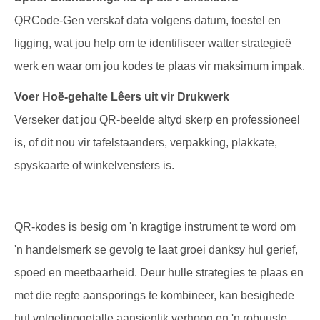
QRCode-Gen verskaf data volgens datum, toestel en
ligging, wat jou help om te identifiseer watter strategieë
werk en waar om jou kodes te plaas vir maksimum impak.
Voer Hoë-gehalte Lêers uit vir Drukwerk
Verseker dat jou QR-beelde altyd skerp en professioneel
is, of dit nou vir tafelstaanders, verpakking, plakkate,
spyskaarte of winkelvensters is.
QR-kodes is besig om 'n kragtige instrument te word om
'n handelsmerk se gevolg te laat groei danksy hul gerief,
spoed en meetbaarheid. Deur hulle strategies te plaas en
met die regte aansporings te kombineer, kan besighede
hul volgelinggetalle aansienlik verhoog en 'n robuuste