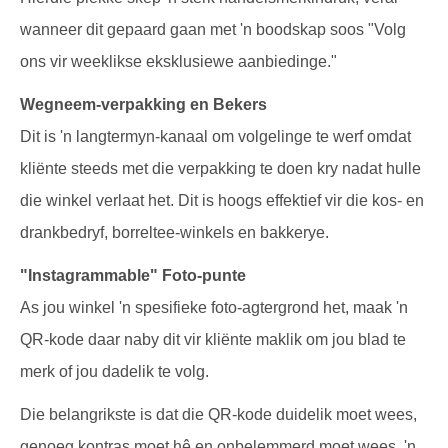
wanneer dit gepaard gaan met 'n boodskap soos "Volg
ons vir weeklikse eksklusiewe aanbiedinge."
Wegneem-verpakking en Bekers
Dit is 'n langtermyn-kanaal om volgelinge te werf omdat
kliënte steeds met die verpakking te doen kry nadat hulle
die winkel verlaat het. Dit is hoogs effektief vir die kos- en
drankbedryf, borreltee-winkels en bakkerye.
"Instagrammable" Foto-punte
As jou winkel 'n spesifieke foto-agtergrond het, maak 'n
QR-kode daar naby dit vir kliënte maklik om jou blad te
merk of jou dadelik te volg.
Die belangrikste is dat die QR-kode duidelik moet wees,
genoeg kontras moet hê en onbelemmerd moet wees. 'n