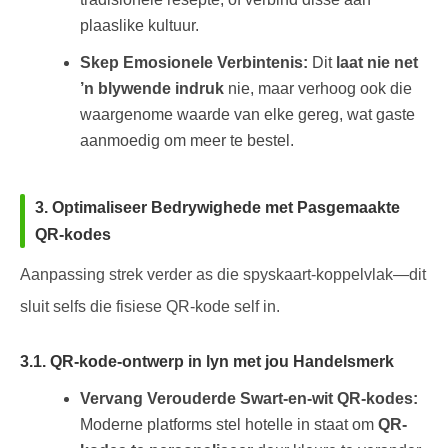
plaaslike kultuur.
Skep Emosionele Verbintenis:
Dit
laat nie net
’n blywende indruk
nie, maar verhoog ook die
waargenome waarde van elke gereg, wat gaste
aanmoedig om meer te bestel.
3. Optimaliseer Bedrywighede met Pasgemaakte
QR-kodes
Aanpassing strek verder as die spyskaart-koppelvlak—dit
sluit selfs die fisiese QR-kode self in.
3.1. QR-kode-ontwerp in lyn met jou Handelsmerk
Vervang Verouderde Swart-en-wit QR-kodes:
Moderne platforms stel hotelle in staat om
QR-