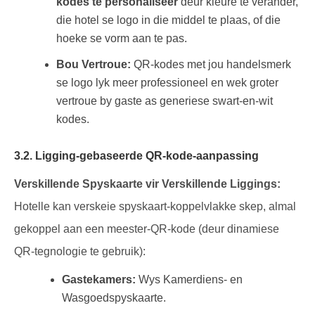
kodes te personaliseer
deur kleure te verander,
die hotel se logo in die middel te plaas, of die
hoeke se vorm aan te pas.
Bou Vertroue:
QR-kodes met jou handelsmerk
se logo lyk meer professioneel en wek groter
vertroue by gaste as generiese swart-en-wit
kodes.
3.2. Ligging-gebaseerde QR-kode-aanpassing
Verskillende Spyskaarte vir Verskillende Liggings:
Hotelle kan verskeie spyskaart-koppelvlakke skep, almal
gekoppel aan een meester-QR-kode (deur dinamiese
QR-tegnologie te gebruik):
Gastekamers:
Wys Kamerdiens- en
Wasgoedspyskaarte.