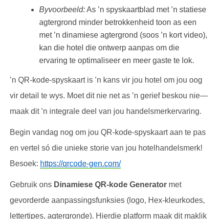
Byvoorbeeld:
As ’n spyskaartblad met ’n statiese
agtergrond minder betrokkenheid toon as een
met ’n dinamiese agtergrond (soos ’n kort video),
kan die hotel die ontwerp aanpas om die
ervaring te optimaliseer en meer gaste te lok.
’n QR-kode-spyskaart is ’n kans vir jou hotel om jou oog
vir detail te wys. Moet dit nie net as ’n gerief beskou nie—
maak dit ’n integrale deel van jou handelsmerkervaring.
Begin vandag nog om jou QR-kode-spyskaart aan te pas
en vertel só die unieke storie van jou hotelhandelsmerk!
Besoek:
https://qrcode-gen.com/
Gebruik ons
Dinamiese QR-kode Generator
met
gevorderde aanpassingsfunksies (logo, Hex-kleurkodes,
lettertipes, agtergronde). Hierdie platform maak dit maklik