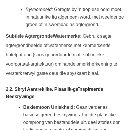
Byvoorbeeld:
Geregte by ’n tropiese oord moet
in natuurlike lig afgeneem word, met weelderige
groen of ’n swembad as agtergrond.
Subtiele Agtergronde/Watermerke:
Gebruik sagte
agtergrondbeelde of watermerke met kenmerkende
hotelpatrone (soos geborduurde matte of unieke
voorportaal-argitektuur) om handelsmerkherkenning te
versterk terwyl gaste deur die spyskaart blaai.
2.2. Skryf Aantreklike, Plaaslik-geïnspireerde
Beskrywings
Beklemtoon Uniekheid:
Gaan verder as
basiese gereg-beskrywings. Lig die plaaslike
oorsprong van bestanddele uit, deel stories oor
tradisionele resepte, of verbind disse aan