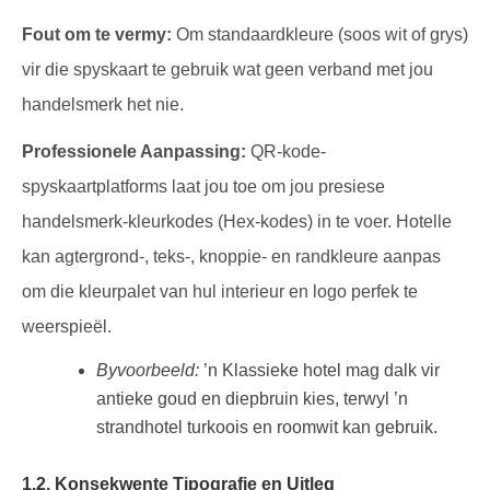
Fout om te vermy:
Om standaardkleure (soos wit of grys)
vir die spyskaart te gebruik wat geen verband met jou
handelsmerk het nie.
Professionele Aanpassing:
QR-kode-
spyskaartplatforms laat jou toe om jou presiese
handelsmerk-kleurkodes (Hex-kodes) in te voer. Hotelle
kan agtergrond-, teks-, knoppie- en randkleure aanpas
om die kleurpalet van hul interieur en logo perfek te
weerspieël.
Byvoorbeeld:
’n Klassieke hotel mag dalk vir
antieke goud en diepbruin kies, terwyl ’n
strandhotel turkoois en roomwit kan gebruik.
1.2. Konsekwente Tipografie en Uitleg