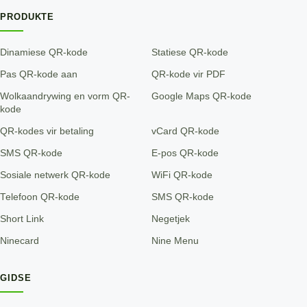
PRODUKTE
Dinamiese QR-kode
Statiese QR-kode
Pas QR-kode aan
QR-kode vir PDF
Wolkaandrywing en vorm QR-
Google Maps QR-kode
kode
QR-kodes vir betaling
vCard QR-kode
SMS QR-kode
E-pos QR-kode
Sosiale netwerk QR-kode
WiFi QR-kode
Telefoon QR-kode
SMS QR-kode
Short Link
Negetjek
Ninecard
Nine Menu
GIDSE