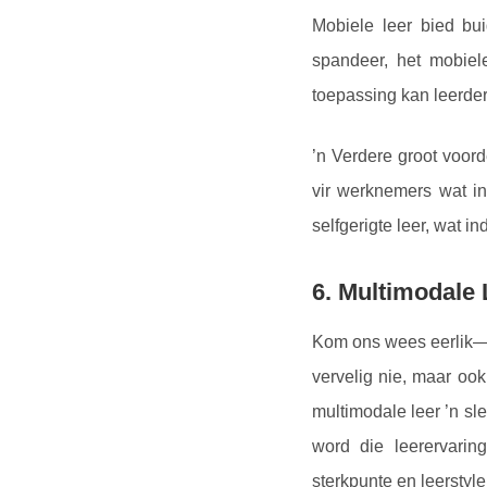
Mobiele leer bied bu
spandeer, het mobiel
toepassing kan leerder
’n Verdere groot voord
vir werknemers wat in
selfgerigte leer, wat in
6. Multimodale 
Kom ons wees eerlik—ni
vervelig nie, maar oo
multimodale leer ’n s
word die leerervarin
sterkpunte en leerstyle