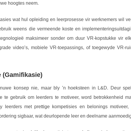
nuwe hoogtes neem.
asies wat hul opleiding en leerprosesse vir werknemers wil ver
bruik weens die vermeende koste en implementeringsuitdagin
 tegnologieë maksimeer sonder om duur VR-kopstukke vir elke
rade video’s, mobiele VR-toepassings, of toegewyde VR-ruim
 (Gamifikasie)
n nuwe konsep nie, maar bly ’n hoeksteen in L&D. Deur spe
e te gebruik om leerders te motiveer, word betrokkenheid ma
y leerders met prettige kompetisies en belonings motiveer,
vordering sigbaar, wat deurlopende leer en deelname aanmoedig