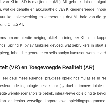
ak van KI in L&D is masjienleer (ML). ML gebruik data en algo
er, wat die gehalte en akkuraatheid van KI-gegenereerde inhou
uurlike taalverwerking en -generering, dryf ML baie van die
tend ChatGPT.
orms omarm hierdie neiging aktief en integreer KI in hul kopp
gs iSpring KI by sy funksies gevoeg, wat gebruikers in staat s
dpleeg, inhoud te genereer en selfs aanlyn kursusontwerp te verb
iteit (VR) en Toegevoegde Realiteit (AR)
ryk leer deur meesleurende, praktiese opleidingsimulasies in r
sleurende tegnologie beskikbaar (sy doel is immers totale 
egte wêreld-scenario’s te betrek, interaktiewe opleiding te bevo
kan andersins vervelige korporatiewe opleidingsprogramm