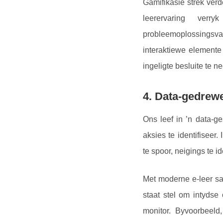
Gamifikasie strek verd
leerervaring ver
probleemoplossingsvaa
interaktiewe elemente
ingeligte besluite te n
4. Data-gedrew
Ons leef in ’n data-g
aksies te identifiseer
te spoor, neigings te i
Met moderne e-leer sa
staat stel om intydse
monitor. Byvoorbeeld