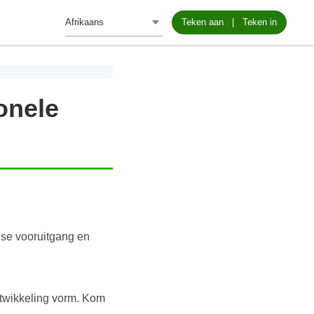
Teken aan
|
Teken in
onele
ese vooruitgang en
ontwikkeling vorm. Kom