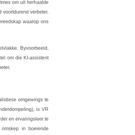
ritmes om uit herhaalde
d voortdurend verbeter.
 gereedskap waarop ons
elvlakke. Byvoorbeeld,
tel om die KI-assistent
eter.
ealistiese omgewings te
onderdompeling), is VR
rder en ervaringsleer te
e omskep in boeiende