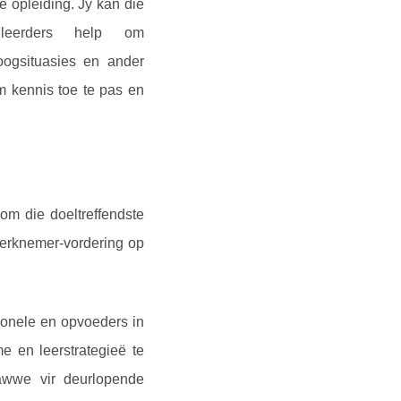
e opleiding. Jy kan die
 leerders help om
loogsituasies en ander
m kennis toe te pas en
om die doeltreffendste
 werknemer-vordering op
ionele en opvoeders in
e en leerstrategieë te
tawwe vir deurlopende