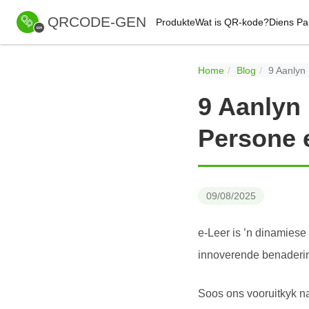
QRCODE-GEN
Produkte
Wat is QR-kode?
Diens Pa
Home
Blog
9 Aanlyn
9 Aanlyn 
Persone 
09/08/2025
e-Leer is ’n dinamies
innoverende benaderin
Soos ons vooruitkyk na