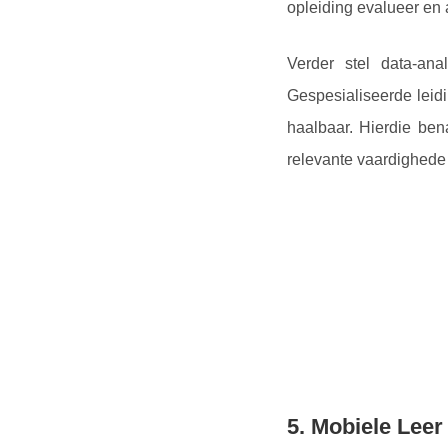
opleiding evalueer en
Verder stel data-ana
Gespesialiseerde leid
haalbaar. Hierdie be
relevante vaardighede
5. Mobiele Leer