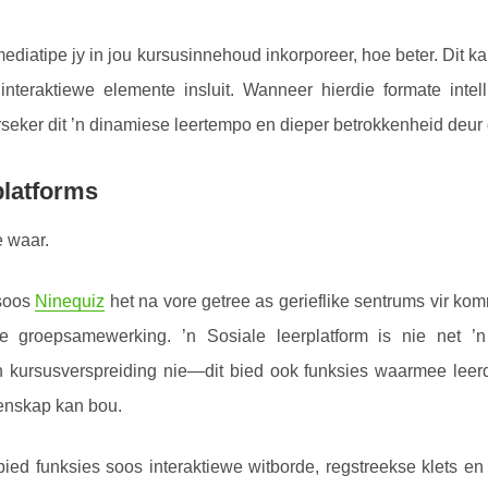
diatipe jy in jou kursusinnehoud inkorporeer, hoe beter. Dit kan
interaktiewe elemente insluit. Wanneer hierdie formate inte
rseker dit ’n dinamiese leertempo en dieper betrokkenheid deur 
platforms
 waar.
 soos
Ninequiz
het na vore getree as gerieflike sentrums vir k
e groepsamewerking. ’n Sosiale leerplatform is nie net ’n 
n kursusverspreiding nie—dit bied ook funksies waarmee leerd
nskap kan bou.
bied funksies soos interaktiewe witborde, regstreekse klets e