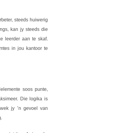
beter, steeds huiwerig
gs, kan jy steeds die
 leerder aan te skaf.
tes in jou kantoor te
lelemente soos punte,
ksimeer. Die logika is
 wek jy ’n gevoel van
.