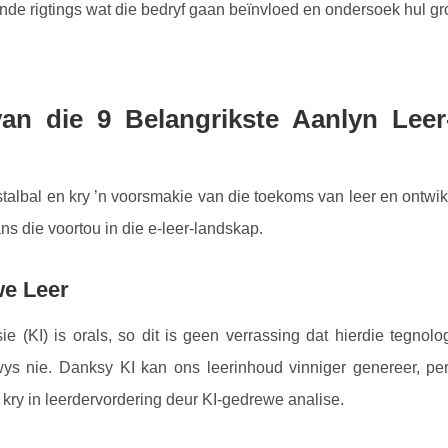
nde rigtings wat die bedryf gaan beïnvloed en ondersoek hul gr
an die 9 Belangrikste Aanlyn Leer
stalbal en kry ’n voorsmakie van die toekoms van leer en ontwik
s die voortou in die e-leer-landskap.
we Leer
ie (KI) is orals, so dit is geen verrassing dat hierdie tegnolo
ys nie. Danksy KI kan ons leerinhoud vinniger genereer, per
e kry in leerdervordering deur KI-gedrewe analise.