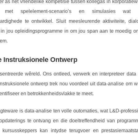
er as net vriendelike kompetisie tussen kollegas in korporatiew
ryk met spelelement-scenario’s en simulasies wat
rdighede te ontwikkel. Sluit meesleurende aktiwiteite, dia
 in jou opleidingsprogramme in om jou span aan te moedig o
eem.
e Instruksionele Ontwerp
esentreerde wêreld. Ons ontleed, verwerk en interpreteer data 
. Instruksionele ontwerp trek nou voordeel uit data-analise om
dentifiseer en betrokkenheidsvlakke te meet.
gteware is data-analise ten volle outomaties, wat L&D-profess
 opdaterings te ontvang en die doeltreffendheid van programm
, kursusskeppers kan intydse terugvoer en prestasiemaats