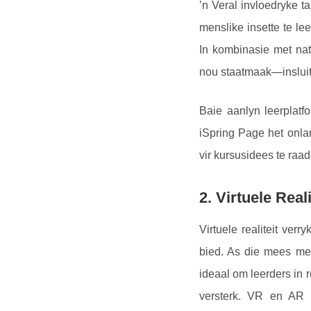
’n Veral invloedryke t
menslike insette te le
In kombinasie met nat
nou staatmaak—inslui
Baie aanlyn leerplatf
iSpring Page het onlan
vir kursusidees te raa
2. Virtuele Real
Virtuele realiteit ver
bied. As die mees mee
ideaal om leerders in r
versterk. VR en AR 