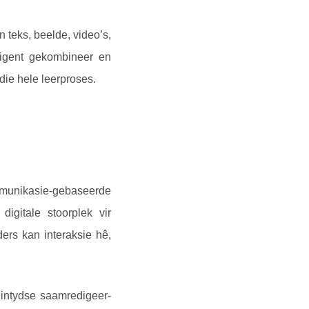
 teks, beelde, video’s,
lligent gekombineer en
die hele leerproses.
ommunikasie-gebaseerde
digitale stoorplek vir
ers kan interaksie hê,
n intydse saamredigeer-