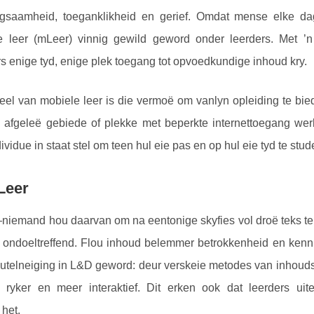
igsaamheid, toeganklikheid en gerief. Omdat mense elke da
e leer (mLeer) vinnig gewild geword onder leerders. Met ’n
s enige tyd, enige plek toegang tot opvoedkundige inhoud kry.
eel van mobiele leer is die vermoë om vanlyn opleiding te bied.
 afgeleë gebiede of plekke met beperkte internettoegang werk.
dividue in staat stel om teen hul eie pas en op hul eie tyd te stud
Leer
emand hou daarvan om na eentonige skyfies vol droë teks te st
k ondoeltreffend. Flou inhoud belemmer betrokkenheid en kenn
leutelneiging in L&D geword: deur verskeie metodes van inhouds
g ryker en meer interaktief. Dit erken ook dat leerders uit
 het.