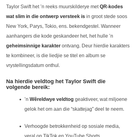
Taylor Swift het ’n reeks muurskilderye met
QR-kodes
wat slim in die ontwerp versteek is
in groot stede soos
New York, Parys, Tokio, ens. bekendgestel. Wanneer
aanhangers die kode geskandeer het, het hulle ’n
geheimsinnige karakter
ontvang. Deur hierdie karakters
te kombineer, is die liedjie se titel en album se
vrystellingsdatum onthul.
Na hierdie veldtog het Taylor Swift die
volgende bereik:
’n
Wêreldwye veldtog
geaktiveer, wat miljoene
gelok het om aan die “skattejag” deel te neem.
Verhoogde betrokkenheid op sosiale media,
veral op TikTok en YouTube Shorts.