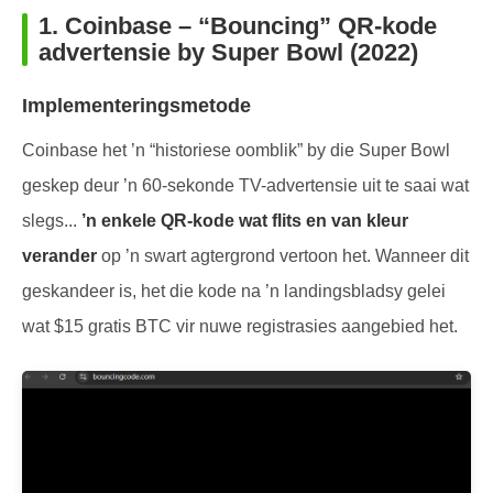
1.
Coinbase – “Bouncing” QR-kode
advertensie by Super Bowl (2022)
Implementeringsmetode
Coinbase het ’n “historiese oomblik” by die Super Bowl
geskep deur ’n 60-sekonde TV-advertensie uit te saai wat
slegs...
’n enkele QR-kode wat flits en van kleur
verander
op ’n swart agtergrond vertoon het. Wanneer dit
geskandeer is, het die kode na ’n landingsbladsy gelei
wat $15 gratis BTC vir nuwe registrasies aangebied het.