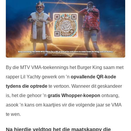
By die MTV VMA-toekennings het Burger King saam met
rapper Lil Yachty gewerk om ’n
opvallende QR-kode
tydens die optrede
te vertoon. Wanneer dit geskandeer
is, het die gehoor ’n
gratis Whopper-koepon
ontvang,
asook ’n kans om kaartjies vir die volgende jaar se VMA
te wen.
Na hierdie veldtog het die maatskappy die