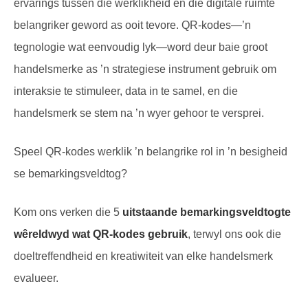
ervarings tussen die werklikheid en die digitale ruimte
belangriker geword as ooit tevore. QR-kodes—’n
tegnologie wat eenvoudig lyk—word deur baie groot
handelsmerke as ’n strategiese instrument gebruik om
interaksie te stimuleer, data in te samel, en die
handelsmerk se stem na ’n wyer gehoor te versprei.
Speel QR-kodes werklik ’n belangrike rol in ’n besigheid
se bemarkingsveldtog?
Kom ons verken die 5
uitstaande bemarkingsveldtogte
wêreldwyd wat QR-kodes gebruik
, terwyl ons ook die
doeltreffendheid en kreatiwiteit van elke handelsmerk
evalueer.