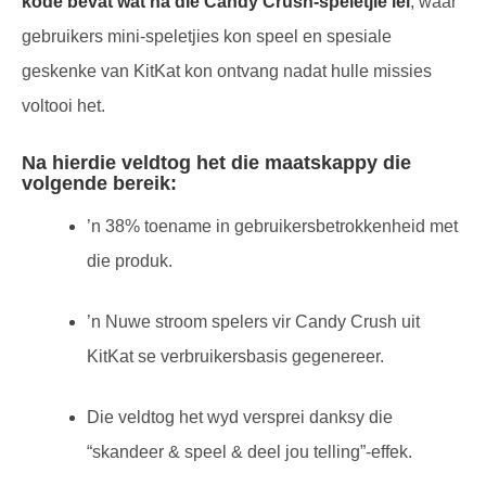
kode bevat wat na die Candy Crush-speletjie lei
, waar
gebruikers mini-speletjies kon speel en spesiale
geskenke van KitKat kon ontvang nadat hulle missies
voltooi het.
Na hierdie veldtog het die maatskappy die
volgende bereik:
’n 38% toename in gebruikersbetrokkenheid met
die produk.
’n Nuwe stroom spelers vir Candy Crush uit
KitKat se verbruikersbasis gegenereer.
Die veldtog het wyd versprei danksy die
“skandeer & speel & deel jou telling”-effek.