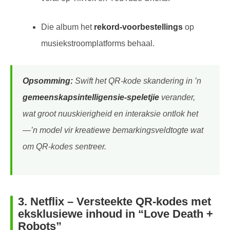
Die album het
rekord-voorbestellings
op
musiekstroomplatforms behaal.
Opsomming:
Swift het QR-kode skandering in ’n
gemeenskapsintelligensie-speletjie
verander,
wat groot nuuskierigheid en interaksie ontlok het
—’n model vir kreatiewe bemarkingsveldtogte wat
om QR-kodes sentreer.
3.
Netflix – Versteekte QR-kodes met
eksklusiewe inhoud in “Love Death +
Robots”