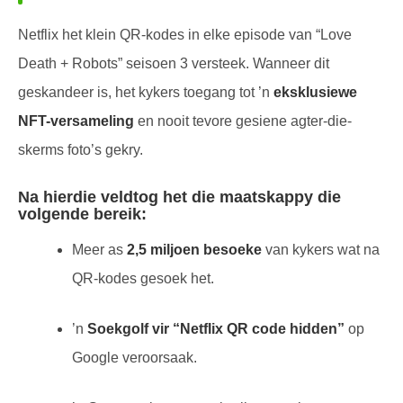
Netflix het klein QR-kodes in elke episode van “Love
Death + Robots” seisoen 3 versteek. Wanneer dit
geskandeer is, het kykers toegang tot ’n
eksklusiewe
NFT-versameling
en nooit tevore gesiene agter-die-
skerms foto’s gekry.
Na hierdie veldtog het die maatskappy die
volgende bereik:
Meer as
2,5 miljoen besoeke
van kykers wat na
QR-kodes gesoek het.
’n
Soekgolf vir “Netflix QR code hidden”
op
Google veroorsaak.