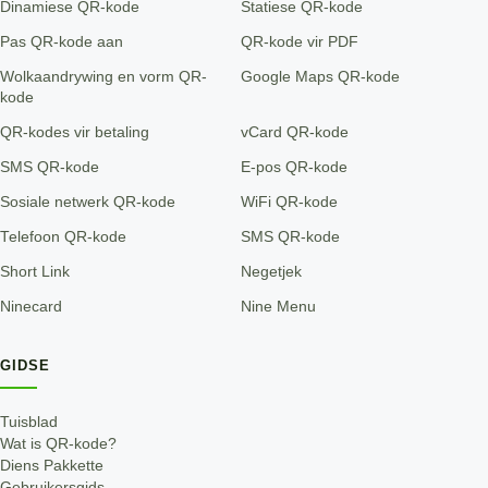
Dinamiese QR-kode
Statiese QR-kode
Pas QR-kode aan
QR-kode vir PDF
Wolkaandrywing en vorm QR-
Google Maps QR-kode
kode
QR-kodes vir betaling
vCard QR-kode
SMS QR-kode
E-pos QR-kode
Sosiale netwerk QR-kode
WiFi QR-kode
Telefoon QR-kode
SMS QR-kode
Short Link
Negetjek
Ninecard
Nine Menu
GIDSE
Tuisblad
Wat is QR-kode?
Diens Pakkette
Gebruikersgids