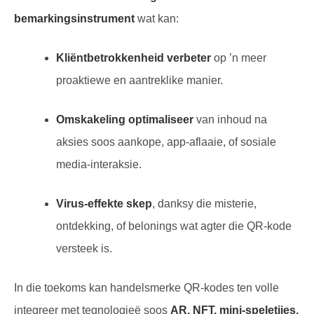
bemarkingsinstrument
wat kan:
Kliëntbetrokkenheid verbeter
op ’n meer
proaktiewe en aantreklike manier.
Omskakeling optimaliseer
van inhoud na
aksies soos aankope, app-aflaaie, of sosiale
media-interaksie.
Virus-effekte skep
, danksy die misterie,
ontdekking, of belonings wat agter die QR-kode
versteek is.
In die toekoms kan handelsmerke QR-kodes ten volle
integreer met tegnologieë soos
AR, NFT, mini-speletjies,